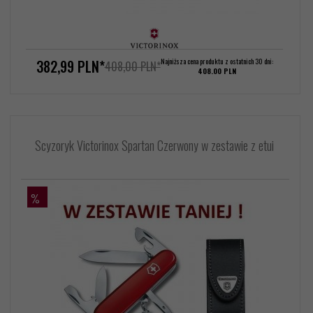
382,
99
PLN*
Najniższa cena produktu z ostatnich 30 dni:
408,00 PLN*
408.00 PLN
Scyzoryk Victorinox Spartan Czerwony w zestawie z etui
%