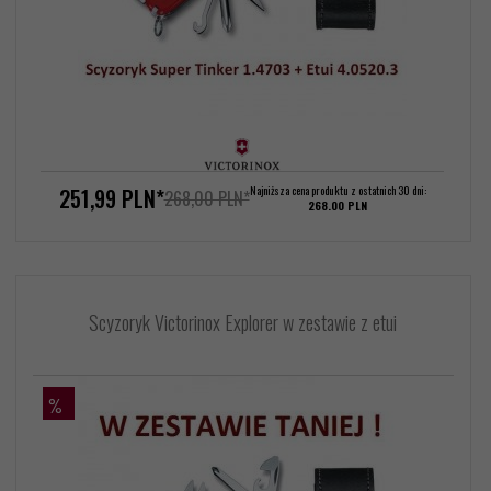
251,
99
PLN*
Najniższa cena produktu z ostatnich 30 dni:
268,00 PLN*
268.00 PLN
Scyzoryk Victorinox Explorer w zestawie z etui
%