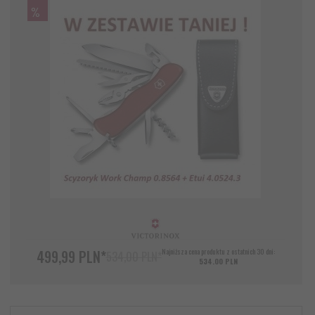
%
499,
99
PLN*
Najniższa cena produktu z ostatnich 30 dni:
534,00 PLN*
534.00 PLN