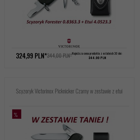
324,
99
PLN*
Najniższa cena produktu z ostatnich 30 dni:
344,00 PLN*
344.00 PLN
Scyzoryk Victorinox Picknicker Czarny w zestawie z etui
%