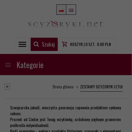
Szukaj
KOSZYK |
0
SZT.
0.00
PLN
Kategorie
Strona główna
ZESTAWY SCYZORYK I ETUI
Szwajcarska jakość, wieczysta gwarancja zapewnia produktom rynkowy
sukces.
Prezent od Ciebie jest Twoją wizytówką, ozdobiony pięknym grawerem
podkreśla indywidualność.
Bądź oryginalny - wybierz produkty Victorinox, scyzoryki z elementami