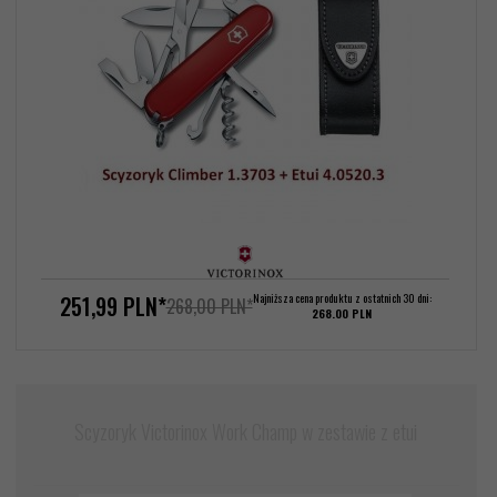
251,
99
PLN*
Najniższa cena produktu z ostatnich 30 dni:
268,00 PLN*
268.00 PLN
Scyzoryk Victorinox Work Champ w zestawie z etui