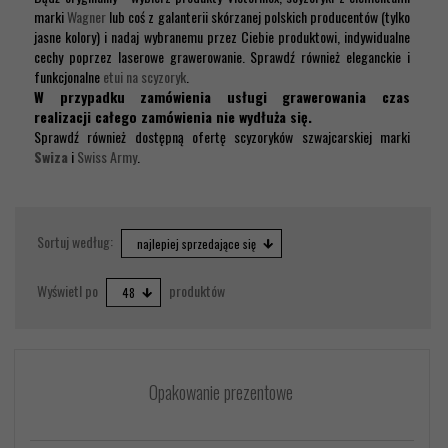
marki
Wagner
lub coś z galanterii skórzanej polskich producentów (tylko
jasne kolory) i nadaj wybranemu przez Ciebie produktowi, indywidualne
cechy poprzez laserowe grawerowanie. Sprawdź również eleganckie i
funkcjonalne
etui na scyzoryk
.
W przypadku zamówienia usługi grawerowania czas
realizacji całego zamówienia nie wydłuża się.
Sprawdź również dostępną ofertę scyzoryków szwajcarskiej marki
Swiza
i
Swiss Army
.
sort
Sortuj według:
najlepiej sprzedające się
pop
Wyświetl po
produktów
48
Opakowanie prezentowe