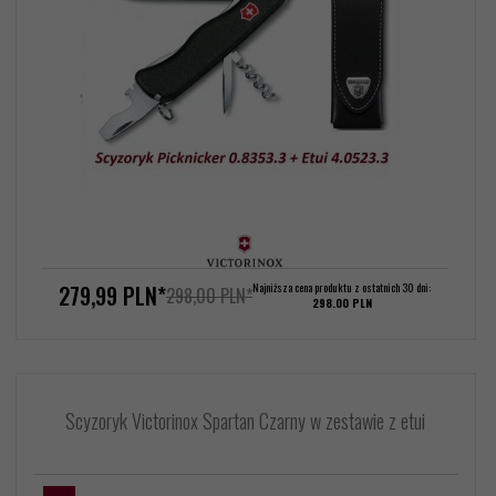
279,
99
PLN*
Najniższa cena produktu z ostatnich 30 dni:
298,00 PLN*
298.00 PLN
Scyzoryk Victorinox Spartan Czarny w zestawie z etui