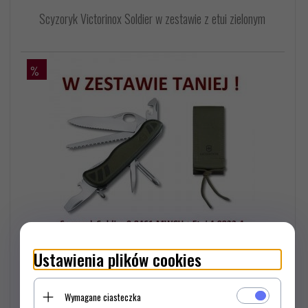
Scyzoryk Victorinox Soldier w zestawie z etui zielonym
%
Ustawienia plików cookies
Wymagane ciasteczka
Najniższa cena produktu z ostatnich 30 dni: