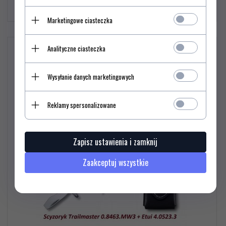
319,
99
PLN*
342,00 PLN*
342.00 PLN
Marketingowe ciasteczka
Analityczne ciasteczka
Scyzoryk Victorinox Trailmaster one-hand Czarny w zestawie
z etui
Wysyłanie danych marketingowych
%
Reklamy spersonalizowane
Zapisz ustawienia i zamknij
Zaakceptuj wszystkie