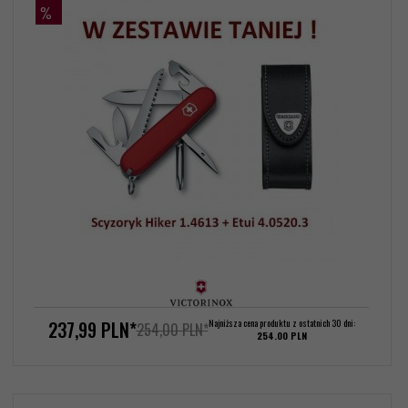
%
237,
99
PLN*
Najniższa cena produktu z ostatnich 30 dni:
254,00 PLN*
254.00 PLN