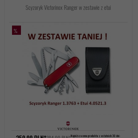
Scyzoryk Victorinox Ranger w zestawie z etui
%
359,
99
PLN*
Najniższa cena produktu z ostatnich 30 dni:
384,00 PLN*