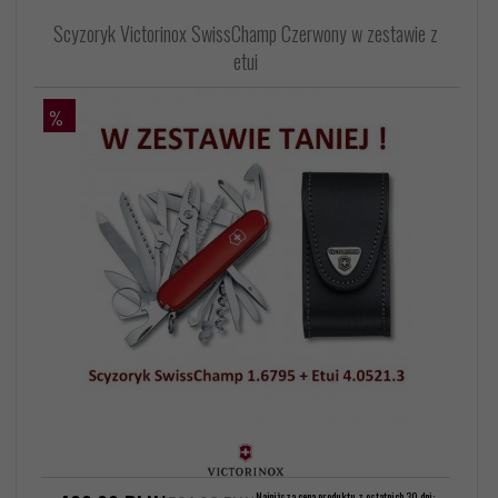
Scyzoryk Victorinox SwissChamp Czerwony w zestawie z
etui
%
Najniższa cena produktu z ostatnich 30 dni: