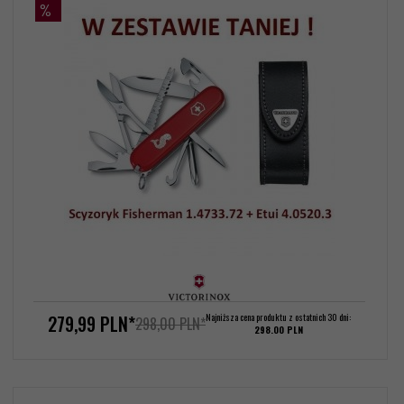
%
279,
99
PLN*
Najniższa cena produktu z ostatnich 30 dni:
298,00 PLN*
298.00 PLN