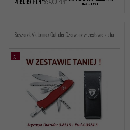
499,
99
PLN*
534,00 PLN*
534.00 PLN
Scyzoryk Victorinox Outrider Czerwony w zestawie z etui
%