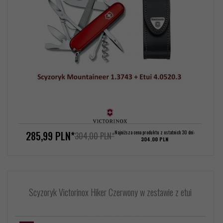
285,
99
PLN*
Najniższa cena produktu z ostatnich 30 dni:
304,00 PLN*
304.00 PLN
Scyzoryk Victorinox Hiker Czerwony w zestawie z etui