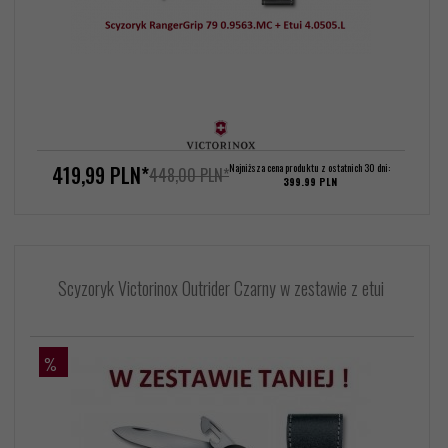
419,
99
PLN*
Najniższa cena produktu z ostatnich 30 dni:
448,00 PLN*
399.99 PLN
Scyzoryk Victorinox Outrider Czarny w zestawie z etui
%