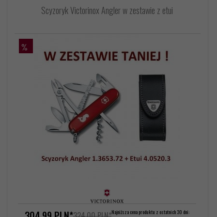
Scyzoryk Victorinox Angler w zestawie z etui
%
304,
99
PLN*
Najniższa cena produktu z ostatnich 30 dni:
324,00 PLN*