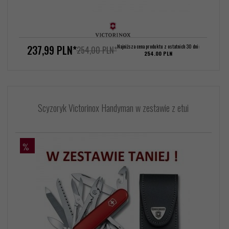
237,
99
PLN*
Najniższa cena produktu z ostatnich 30 dni:
254,00 PLN*
254.00 PLN
Scyzoryk Victorinox Handyman w zestawie z etui
%