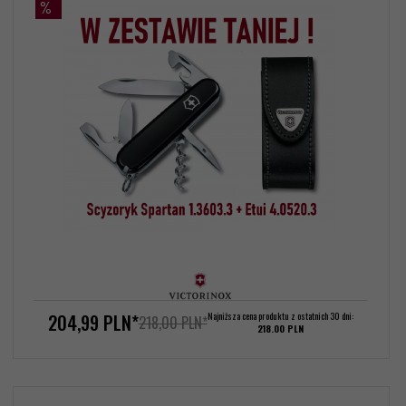
%
204,
99
PLN*
Najniższa cena produktu z ostatnich 30 dni:
218,00 PLN*
218.00 PLN