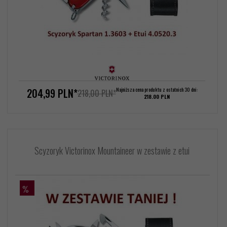
204,
99
PLN*
Najniższa cena produktu z ostatnich 30 dni:
218,00 PLN*
218.00 PLN
Scyzoryk Victorinox Mountaineer w zestawie z etui
%