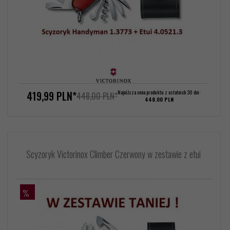
419,
99
PLN*
Najniższa cena produktu z ostatnich 30 dni:
448,00 PLN*
448.00 PLN
Scyzoryk Victorinox Climber Czerwony w zestawie z etui
%