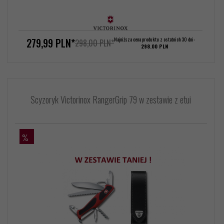
279,
99
PLN*
Najniższa cena produktu z ostatnich 30 dni:
298,00 PLN*
298.00 PLN
Scyzoryk Victorinox RangerGrip 79 w zestawie z etui
%