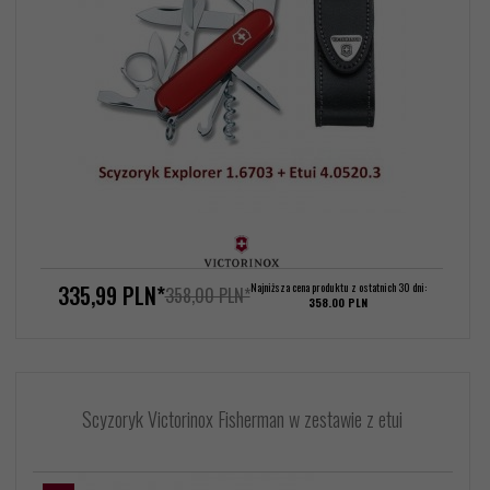
335,
99
PLN*
Najniższa cena produktu z ostatnich 30 dni:
358,00 PLN*
358.00 PLN
Scyzoryk Victorinox Fisherman w zestawie z etui