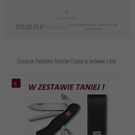
279,
99
PLN*
Najniższa cena produktu z ostatnich 30 dni:
298,00 PLN*
298.00 PLN
Scyzoryk Victorinox Forester Czarny w zestawie z etui
%