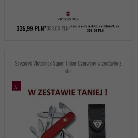
335,
99
PLN*
Najniższa cena produktu z ostatnich 30 dni:
358,00 PLN*
358.00 PLN
Scyzoryk Victorinox Super Tinker Czerwony w zestawie z
etui
%