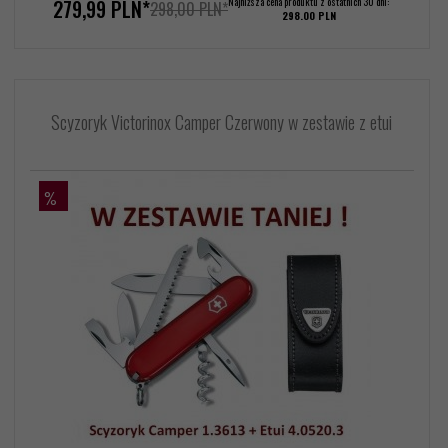
279,
99
PLN*
Najniższa cena produktu z ostatnich 30 dni:
298,00 PLN*
298.00 PLN
Scyzoryk Victorinox Camper Czerwony w zestawie z etui
%