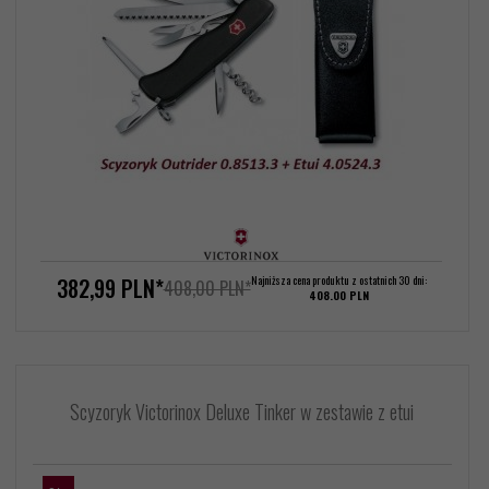
382,
99
PLN*
Najniższa cena produktu z ostatnich 30 dni:
408,00 PLN*
408.00 PLN
Scyzoryk Victorinox Deluxe Tinker w zestawie z etui