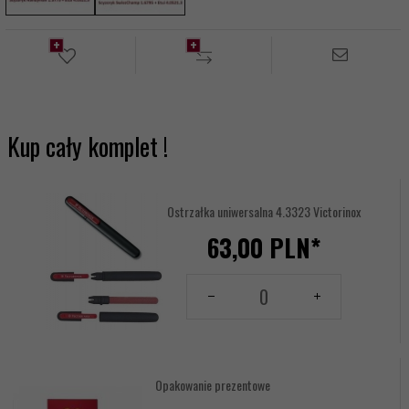
Kup cały komplet !
Ostrzałka uniwersalna 4.3323 Victorinox
63,
00
PLN*
Ilość
dla
produktu
1234488
Opakowanie prezentowe