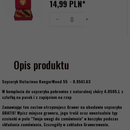
14,
99
PLN*
Tabliczka
Ilość
Grawerowana:
dla
produktu
-- wybierz --
17641553
Kolor:
Opis produktu
Scyzoryk Victorinox
RangerWood 55
- 0.9561.63
W komplecie do scyzoryka pokrowiec z naturalnej skóry 4.0505.L z
szlufką na pasek i z zapięciem na rzep
Zamawiając ten zestaw otrzymujesz Grawer na obudowie scyzoryka
GRATIS! Wpisz miejsce graweru, jego treść oraz ewentualnie typ
czcionki w polu "Twoje uwagi do zamówienia" w koszyku podczas
składania zamówienia. Szczegóły w zakładce Grawerowanie.