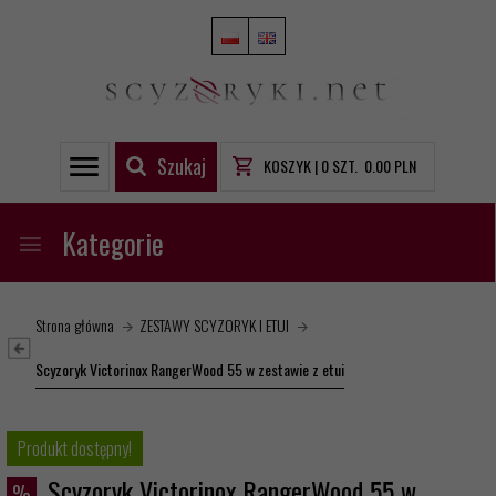
Szukaj
KOSZYK |
0
SZT.
0.00
PLN
Kategorie
Strona główna
ZESTAWY SCYZORYK I ETUI
Scyzoryk Victorinox RangerWood 55 w zestawie z etui
Produkt dostępny!
Scyzoryk Victorinox RangerWood 55 w
%