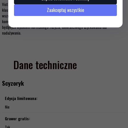
Victorinox AG gwarantuje, że wszystkie noże i narzędzia wykonane są z najwyższej
Zaakceptuj wszystkie
klasy stali nierdzewnej oraz zapewnia dożywotnią gwarancję w stosunku do
wszelkich defektów materiału lub wykonania (przy 2-letniej gwarancji na
komponenty elektroniczne). Gwarancja nie obejmuje zniszczeń lub uszkodzeń
będących wynikiem normalnego zużycia, niewłaściwego użytkowania lub
nadużywania.
Dane techniczne
Scyzoryk
Edycja limitowana:
Nie
Grawer gratis:
Tak