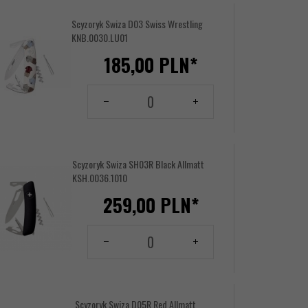
Scyzoryk Swiza D03 Swiss Wrestling
KNB.0030.LU01
185,
00
PLN*
Ilość
dla
produktu
144156452
Scyzoryk Swiza SH03R Black Allmatt
KSH.0036.1010
259,
00
PLN*
Ilość
dla
produktu
144156455
Scyzoryk Swiza D05R Red Allmatt