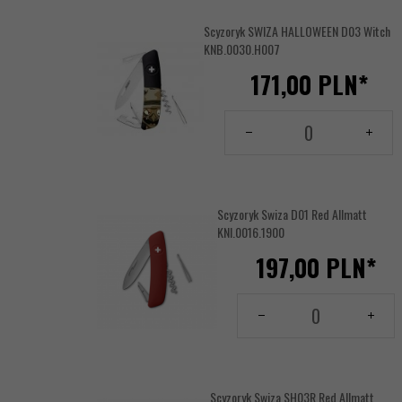
Scyzoryk SWIZA HALLOWEEN D03 Witch
KNB.0030.H007
171,
00
PLN*
Ilość
dla
produktu
144156104
Scyzoryk Swiza D01 Red Allmatt
KNI.0016.1900
197,
00
PLN*
Ilość
dla
produktu
144156453
Scyzoryk Swiza SH03R Red Allmatt