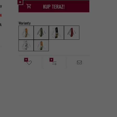
ny
KUP TERAZ!
LN
Warianty
A