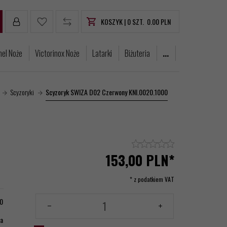
KOSZYK |
0
SZT.
0.00
PLN
nel Noże
Victorinox Noże
Latarki
Biżuteria
...
Scyzoryki
Scyzoryk SWIZA D02 Czerwony KNI.0020.1000
153,
00
PLN*
* z podatkiem VAT
0
ia