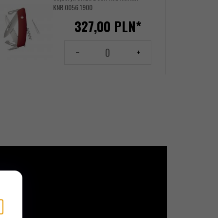
KNR.0056.1900
327,
00
PLN*
Ilość
dla
produktu
144156461