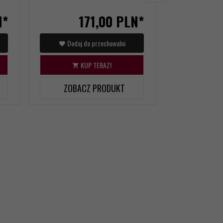
N*
171,
00
PLN*
1
Dodaj do przechowalni
Dodaj d
KUP TERAZ!
KU
ZOBACZ PRODUKT
ZOBAC