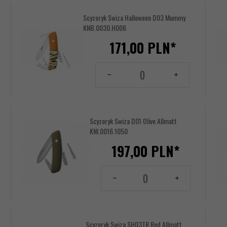
Scyzoryk Swiza Halloween D03 Mummy
KNB.0030.H006
171,
00
PLN*
Ilość
dla
produktu
144156447
Scyzoryk Swiza D01 Olive Allmatt
KNI.0016.1050
197,
00
PLN*
Ilość
dla
produktu
144156454
Scyzoryk Swiza SH03TR Red Allmatt