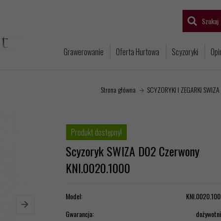
Szukaj
Grawerowanie
Oferta Hurtowa
Scyzoryki
Opi
Strona główna
SCYZORYKI I ZEGARKI SWIZA
Produkt dostępny!
Scyzoryk SWIZA D02 Czerwony
KNI.0020.1000
Model:
KNI.0020.100
Gwarancja:
dożywotn