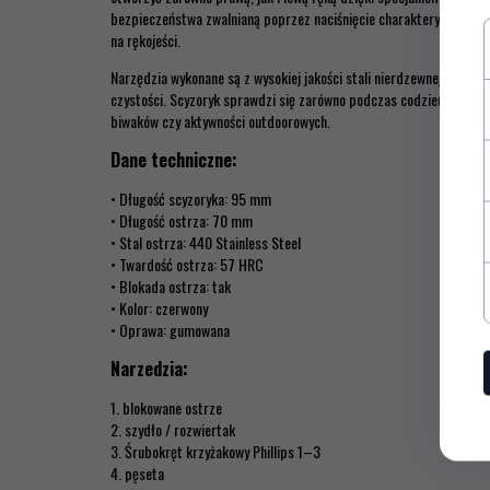
bezpieczeństwa zwalnianą poprzez naciśnięcie charakterystyczne
na rękojeści.
Narzędzia wykonane są z wysokiej jakości stali nierdzewnej, odporn
czystości. Scyzoryk sprawdzi się zarówno podczas codziennego uży
biwaków czy aktywności outdoorowych.
Dane techniczne:
• Długość scyzoryka: 95 mm
• Długość ostrza: 70 mm
• Stal ostrza: 440 Stainless Steel
• Twardość ostrza: 57 HRC
• Blokada ostrza: tak
• Kolor: czerwony
• Oprawa: gumowana
Narzedzia:
1. blokowane ostrze
2. szydło / rozwiertak
3. Śrubokręt krzyżakowy Phillips 1–3
4. pęseta