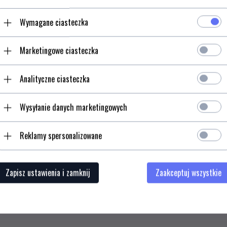
go szwajcarskiego krzyża umieszczonego
Wymagane ciasteczka
ej na korozję i łatwej w utrzymaniu
tkowania, jak i podczas wycieczek,
Marketingowe ciasteczka
Analityczne ciasteczka
Wysyłanie danych marketingowych
Opinie Klien
Reklamy spersonalizowane
Zapisz ustawienia i zamknij
Zaakceptuj wszystkie