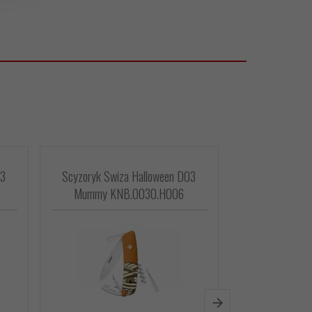
03
Scyzoryk Swiza Halloween D03
Scyzoryk S
Mummy KNB.0030.H006
Wrestling 