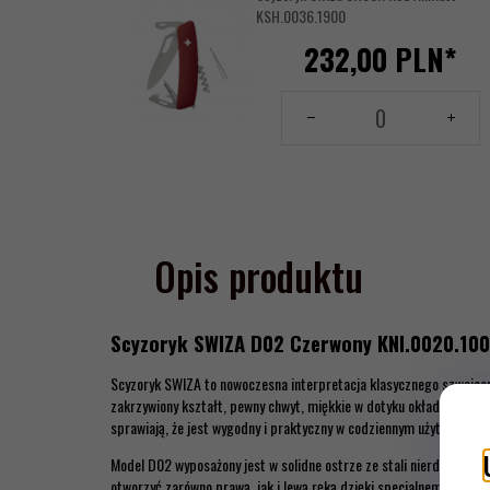
KSH.0036.1900
232,
00
PLN*
Ilość
dla
produktu
144156459
Opis produktu
Scyzoryk SWIZA D02 Czerwony KNI.0020.10
Scyzoryk SWIZA to nowoczesna interpretacja klasycznego szwajcar
zakrzywiony kształt, pewny chwyt, miękkie w dotyku okładziny oraz
sprawiają, że jest wygodny i praktyczny w codziennym użytkowaniu.
Model D02 wyposażony jest w solidne ostrze ze stali nierdzewnej
otworzyć zarówno prawą, jak i lewą ręką dzięki specjalnemu wycię