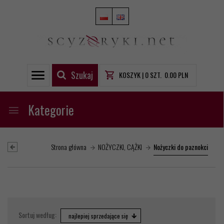
Szukaj
KOSZYK |
0
SZT.
0.00
PLN
Kategorie
Strona główna
NOŻYCZKI, CĄŻKI
Nożyczki do paznokci
sort
Sortuj według:
najlepiej sprzedające się