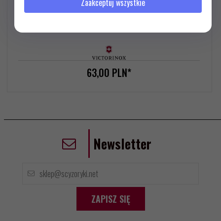
Zaakceptuj wszystkie
63,
00
PLN*
Newsletter
ZAPISZ SIĘ