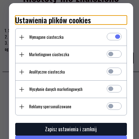
produktu!
Ustawienia plików cookies
1. Sprawdź poprawność zapytania i spróbuj ponownie.
2. Ogranicz szukane słowa do jednego lub dwóch.
Wymagane ciasteczka
3. Podaj ogólną nazwę produktu, którego szukasz. Później będziesz mógł
ograniczyć wyniki wyszukiwania korzystając z zaawansowanych filtrów.
Marketingowe ciasteczka
szukanie zaawansowane
Analityczne ciasteczka
Newsletter
Wysyłanie danych marketingowych
Reklamy spersonalizowane
ZAPISZ SIĘ
Zapisz ustawienia i zamknij