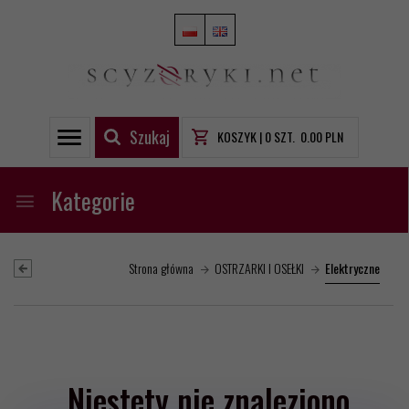
Szukaj
KOSZYK |
0
SZT.
0.00
PLN
Kategorie
Strona główna
OSTRZARKI I OSEŁKI
Elektryczne
Niestety nie znaleziono