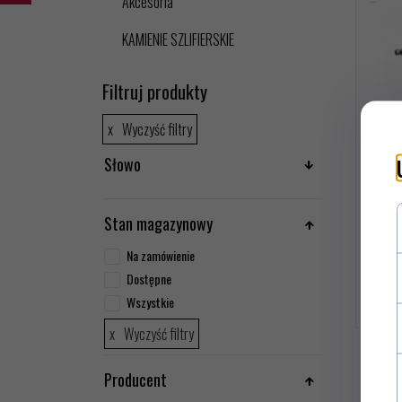
Akcesoria
KAMIENIE SZLIFIERSKIE
Filtruj produkty
Wyczyść filtry
Słowo
24,
Stan magazynowy
Na zamówienie
Dostępne
Wszystkie
Wyczyść filtry
Producent