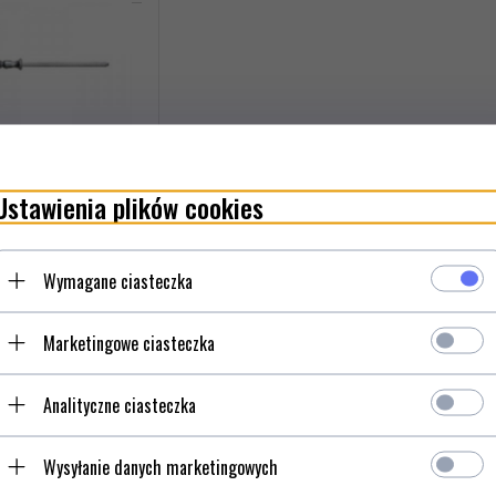
Ustawienia plików cookies
99
PLN*
Dodaj do
przechowalni
Wymagane ciasteczka
KUP TERAZ!
Marketingowe ciasteczka
ZOBACZ
PRODUKT
Analityczne ciasteczka
Wysyłanie danych marketingowych