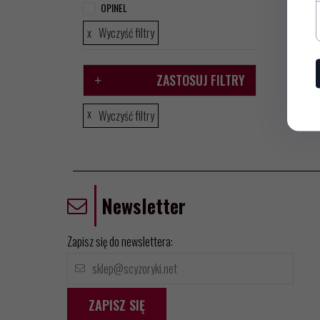
OPINEL
Wyczyść filtry
ZASTOSUJ FILTRY
Wyczyść filtry
Newsletter
Zapisz się do newslettera:
ZAPISZ SIĘ