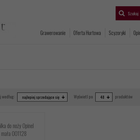
Szukaj
Grawerowanie
Oferta Hurtowa
Scyzoryki
Opi
sort
pop
j według:
Wyświetl po
produktów
najlepiej sprzedające się
48
lka do noży Opinel
mała 001128