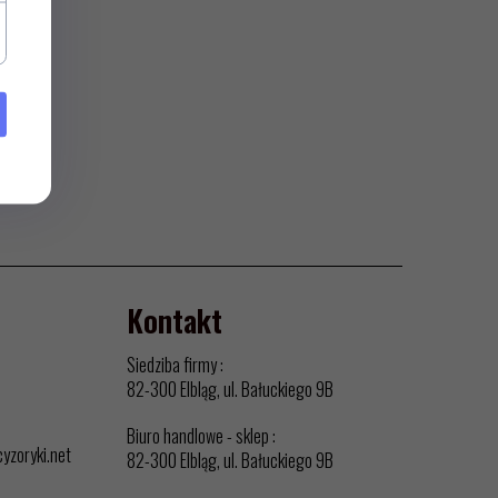
Kontakt
Siedziba firmy :
82-300 Elbląg, ul. Bałuckiego 9B
Biuro handlowe - sklep :
cyzoryki.net
82-300 Elbląg, ul. Bałuckiego 9B