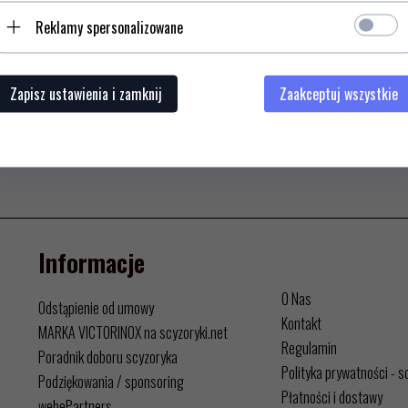
Reklamy spersonalizowane
Zapisz ustawienia i zamknij
Zaakceptuj wszystkie
Informacje
O Nas
Odstąpienie od umowy
Kontakt
MARKA VICTORINOX na scyzoryki.net
Regulamin
Poradnik doboru scyzoryka
Polityka prywatności - s
Podziękowania / sponsoring
Płatności i dostawy
webePartners