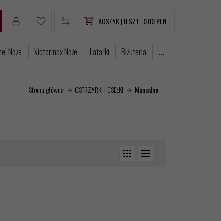
KOSZYK |
0
SZT.
0.00
PLN
nel Noże
Victorinox Noże
Latarki
Biżuteria
...
Strona główna
OSTRZARKI I OSEŁKI
Manualne