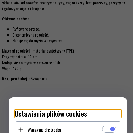
składników, od owoców i warzyw po ryby, mięso i sery. Jest poręczny, precyzyjny
i gotowy na cięcie i krojenie.
Główne cechy :
Ryflowane ostrze,
Ergonomiczna rękojeść,
Nadaje się do mycia w zmywarce.
Materiał rękojeści : materiał syntetyczny (TPE)
Długość ostrza : 17 cm
Nadaje się do mycia w zmywarce : Tak
Waga : 177 g
Kraj produkcji:
Szwajcaria
Ustawienia plików cookies
Wymagane ciasteczka