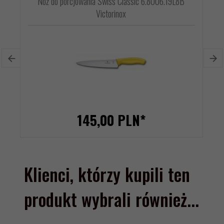
Nóż do porcjowania Swiss Classic 6.8006.19L8B
Victorinox
145,
00
PLN*
Klienci, którzy kupili ten
produkt wybrali również...