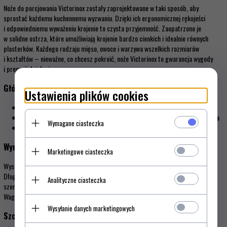
Noże do porcjowania Victorinox zostały zaprojektowane w taki sposób, aby
sprostać każdemu kuchennemu wyzwaniu. Dzięki ich ergonomicznej rękojeści
i odpowiedniemu wyważeniu krojenie to czysta przyjemność. Zaopatrzono je
w solidne ostrza, które umożliwiają krojenie bardzo cienkich i idealnie równych
plasterków. Każdego rodzaju mięso, owoce i warzywa wszelkich rozmiarów
i kształtów – nieważne, co chcesz pokroić, noże Victorinox to gwarancja wygody
i precyzji działania.
Główne cechy
Ustawienia plików cookies
Prosty sposób na precyzyjne i szybkie porcjowanie
Wyprodukowany w Szwajcarii nóż do porcjowania z prostą krawędzią ostrza
Wymagane ciasteczka
Ergonomiczna rączka i wyjątkowo ostra krawędź ostrza
Wymiary:
Marketingowe ciasteczka
Wysokość: 17 mm
Długość: 315 mm
Analityczne ciasteczka
szerokość: 48 mm
Waga: 92 g
Wysyłanie danych marketingowych
Szczegóły: