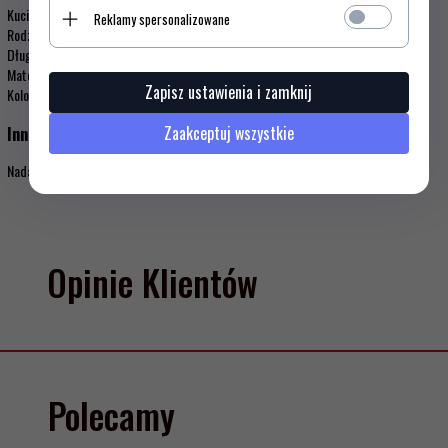
Kucie: Nie
Reklamy spersonalizowane
Rodzaj ostrza: Standardowe proste ostrze
Długość ostrza: 19 cm
Materiał: Elastomery termoplastyczne (TPE)
Zapisz ustawienia i zamknij
Kolor: Żółty
Zaakceptuj wszystkie
Inne informacje:
Nadaje się do mycia w zmywarce: Tak
Opinie Klientów
Polecamy