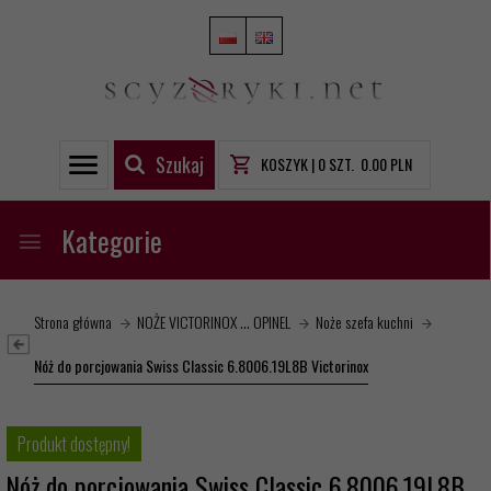
Szukaj
KOSZYK |
0
SZT.
0.00
PLN
Kategorie
Strona główna
NOŻE VICTORINOX ... OPINEL
Noże szefa kuchni
Nóż do porcjowania Swiss Classic 6.8006.19L8B Victorinox
Produkt dostępny!
Nóż do porcjowania Swiss Classic 6.8006.19L8B