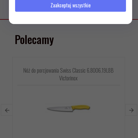
Zaakceptuj wszystkie
Polecamy
Nóż do porcjowania Swiss Classic 6.8006.19L8B
Victorinox