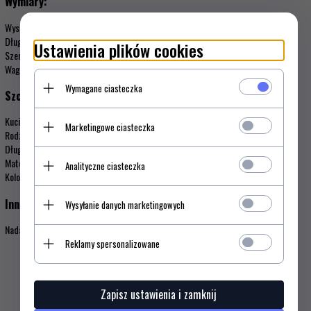
Wymiary:
Wysokość: 17 mm
Długość: 315 mm
Ustawienia plików cookies
Szerokość: 48 mm
Waga: 92 g
Wymagane ciasteczka
Szczegóły:
Kucie: Nie
Marketingowe ciasteczka
Rodzaj ostrza: Standardowe proste ostrze
Długość ostrza: 19 cm
Materiał: Elastomery termoplastyczne (TPE)
Analityczne ciasteczka
Kolor: Pomarańczowy
Inne informacje:
Wysyłanie danych marketingowych
Nadaje się do mycia w zmywarce: Tak
Reklamy spersonalizowane
Zapisz ustawienia i zamknij
Opinie Klientów