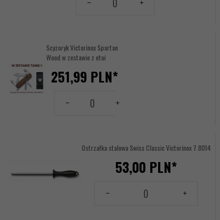
dla
-- wybierz --
produktu
17617109
Scyzoryk Victorinox Spartan
Wood w zestawie z etui
251,
99
PLN*
Grawer obudowa / ostrze - strona
grawerowania / brak graweru:
Ilość
dla
-- wybierz --
produktu
17620362
Ostrzałka stalowa Swiss Classic Victorinox 7.8014
53,
00
PLN*
Ilość
dla
produktu
112936108