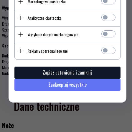
Marketingowe ciasteczka
Wymiary:
Wysokość: 13 mm
Analityczne ciasteczka
Długość: 221 mm
Szerokość: 19 mm
Wysyłanie danych marketingowych
Waga: 29 g
Szczegóły:
Reklamy spersonalizowane
Rodzaj ostrza: Standardowe proste ostrze
Długość ostrza: 11 cm
Materiał: Polipropylen kopolimer (PPC)
Zapisz ustawienia i zamknij
Nadaje się do mycia w zmywarce Tak
Zaakceptuj wszystkie
Dane techniczne
Noże