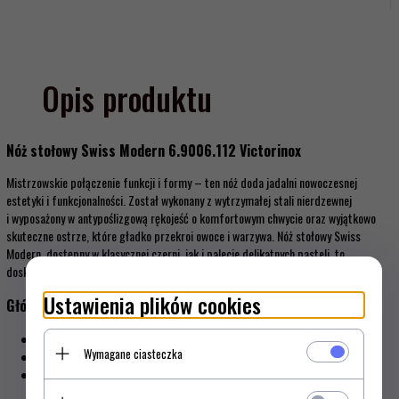
Opis produktu
Nóż stołowy Swiss Modern 6.9006.112 Victorinox
Mistrzowskie połączenie funkcji i formy – ten nóż doda jadalni nowoczesnej
estetyki i funkcjonalności. Został wykonany z wytrzymałej stali nierdzewnej
i wyposażony w antypoślizgową rękojeść o komfortowym chwycie oraz wyjątkowo
skuteczne ostrze, które gładko przekroi owoce i warzywa. Nóż stołowy Swiss
Modern, dostępny w klasycznej czerni, jak i palecie delikatnych pasteli, to
doskonałe narzędzie dla domowego szefa kuchni kochającego design.
Ustawienia plików cookies
Główne cechy
Idealny nóż do owoców i warzyw z twardą skórką i miękkim wnętrzem,
Wymagane ciasteczka
Wyprodukowany w Szwajcarii nóż stołowy z gładką krawędzią ostrza,
Wyjątkowo ostre, wytrzymałe ostrze ze stali nierdzewnej i nowoczesna
syntetyczna rękojeść.