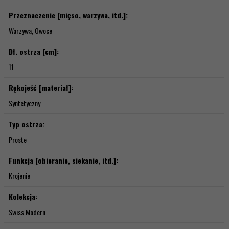
Przeznaczenie [mięso, warzywa, itd.]:
Warzywa, Owoce
Dł. ostrza [cm]:
11
Rękojeść [materiał]:
Syntetyczny
Typ ostrza:
Proste
Funkcja [obieranie, siekanie, itd.]:
Krojenie
Kolekcja:
Swiss Modern