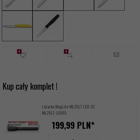
Kup cały komplet !
Latarka MagLite ML25LT LED 2C
ML25LT-S2015
199,
99
PLN*
Miejsce
grawerowania:
Ilość