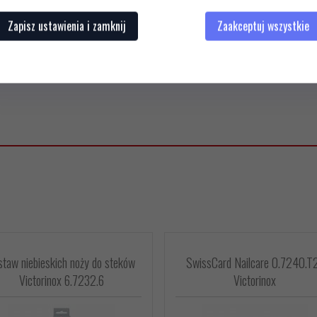
Zapisz ustawienia i zamknij
Zaakceptuj wszystkie
staw niebieskich noży do steków
SwissCard Nailcare 0.7240.T
Victorinox 6.7232.6
Victorinox