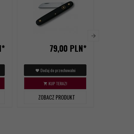
N*
79,
00
PLN*
48
Dodaj do przechowalni
Dodaj d
KUP TERAZ!
KU
ZOBACZ PRODUKT
ZOBAC