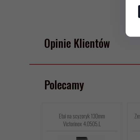
Opinie Klientów
Polecamy
Etui na scyzoryk 130mm
Ze
Victorinox 4.0505.L