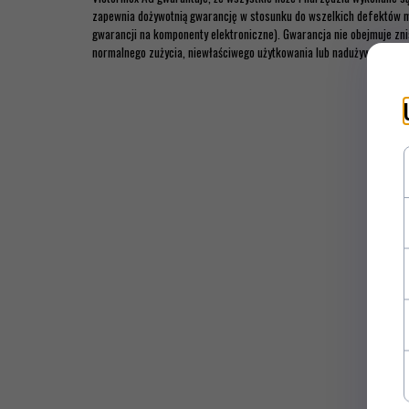
zapewnia dożywotnią gwarancję w stosunku do wszelkich defektów ma
gwarancji na komponenty elektroniczne). Gwarancja nie obejmuje zn
normalnego zużycia, niewłaściwego użytkowania lub nadużywania.