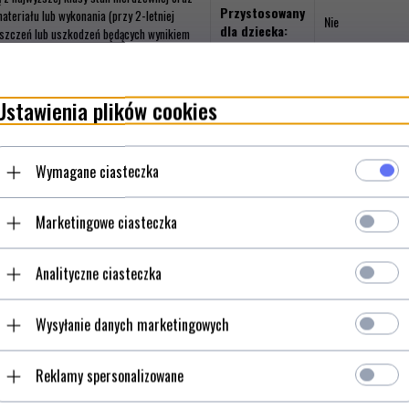
Przystosowany
teriału lub wykonania (przy 2-letniej
Nie
dla dziecka:
iszczeń lub uszkodzeń będących wynikiem
Filmy video
Ustawienia plików cookies
Wymagane ciasteczka
Marketingowe ciasteczka
Analityczne ciasteczka
Wysyłanie danych marketingowych
Reklamy spersonalizowane