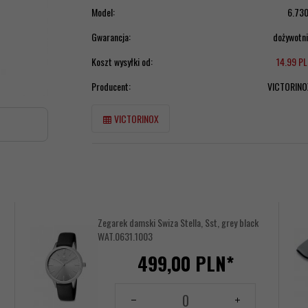
Model:
6.730
Gwarancja:
dożywotn
Koszt wysyłki od:
14.99 P
Producent:
VICTORINO
VICTORINOX
Zegarek damski Swiza Stella, Sst, grey black
WAT.0631.1003
499,
00
PLN*
ze
Ilość
/
dla