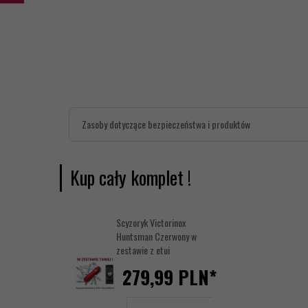
Zasoby dotyczące bezpieczeństwa i produktów
Kup cały komplet !
Scyzoryk Victorinox
Huntsman Czerwony w
zestawie z etui
279,
99
PLN*
Grawer obudowa / ostr
- strona grawerowania 
Ilość
brak graweru: