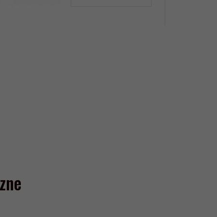
produktu
17638023
zne