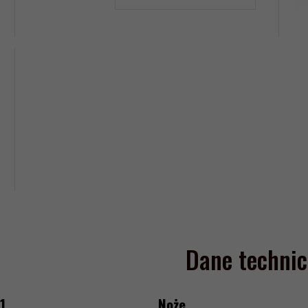
produktu
17618961
Dane technic
1
Noże