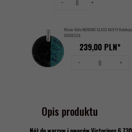
dla
produktu
-- wybierz --
17614684
Wisior Koło MURANO GLASS KA979 Kolekcja
GIUDECCA
239,
00
PLN*
Ilość
dla
produktu
17866774
Opis produktu
Nóż do warzyw i owoców Victorinox 6.730