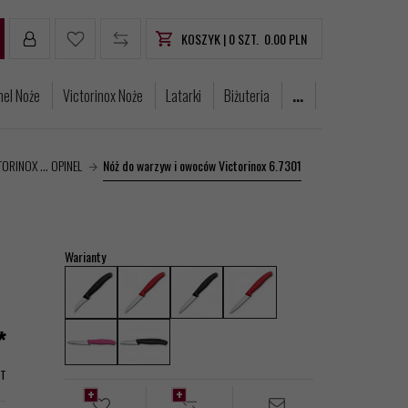
KOSZYK |
0
SZT.
0.00
PLN
nel Noże
Victorinox Noże
Latarki
Biżuteria
...
ORINOX ... OPINEL
Nóż do warzyw i owoców Victorinox 6.7301
Warianty
*
AT