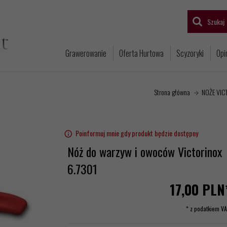
Szukaj
Grawerowanie
Oferta Hurtowa
Scyzoryki
Opi
Strona główna
NOŻE VICT
Poinformuj mnie gdy produkt będzie dostępny
Nóż do warzyw i owoców Victorinox
6.7301
17,
00
PLN
* z podatkiem V