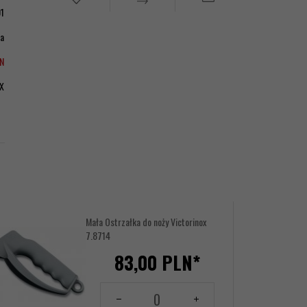
1
ia
LN
X
Mała Ostrzałka do noży Victorinox
7.8714
83,
00
PLN*
Ilość
dla