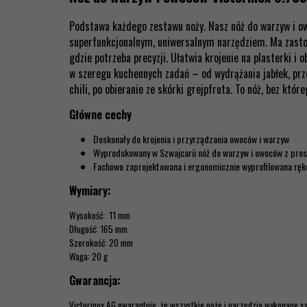
Podstawa każdego zestawu noży. Nasz nóż do warzyw i o
superfunkcjonalnym, uniwersalnym narzędziem. Ma zast
gdzie potrzeba precyzji. Ułatwia krojenie na plasterki i o
w szeregu kuchennych zadań – od wydrążania jabłek, prz
chili, po obieranie ze skórki grejpfruta. To nóż, bez któ
Główne cechy
Doskonały do krojenia i przyrządzania owoców i warzyw
Wyprodukowany w Szwajcarii nóż do warzyw i owoców z pros
Fachowo zaprojektowana i ergonomicznie wyprofilowana ręk
Wymiary:
Wysokość: 11 mm
Długość: 165 mm
Szerokość: 20 mm
Waga: 20 g
Gwarancja:
Victorinox AG gwarantuje, że wszystkie noże i narzędzia wykonane są