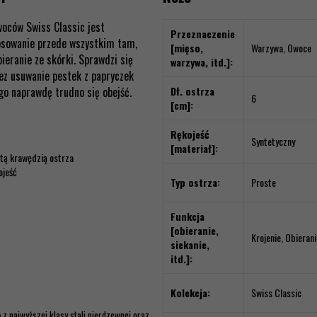
woców Swiss Classic jest
Przeznaczenie
osowanie przede wszystkim tam,
[mięso,
Warzywa, Owoce
bieranie ze skórki. Sprawdzi się
warzywa, itd.]:
ez usuwanie pestek z papryczek
rego naprawdę trudno się obejść.
Dł. ostrza
6
[cm]:
Rękojeść
Syntetyczny
[materiał]:
tą krawędzią ostrza
ojeść
Typ ostrza:
Proste
Funkcja
[obieranie,
Krojenie, Obierani
siekanie,
itd.]:
Kolekcja:
Swiss Classic
 z najwyższej klasy stali nierdzewnej oraz