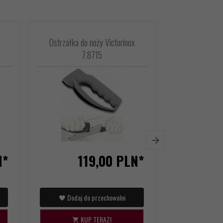
x
Ostrzałka do noży Victorinox
Etui na scyz
7.8715
Knives 4.05
N*
119,
00
PLN*
Dodaj do przechowalni
Dodaj d
KUP TERAZ!
KU