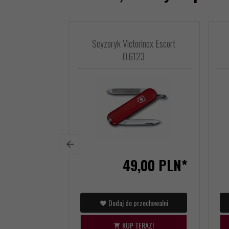
Scyzoryk Victorinox Escort
0.6123
49,
00
PLN*
Dodaj do przechowalni
KUP TERAZ!