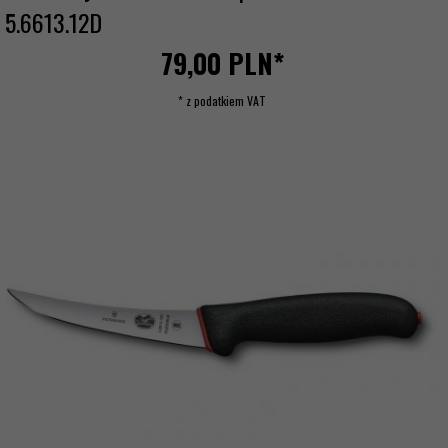
5.6613.12D
79,
00
PLN*
* z podatkiem VAT