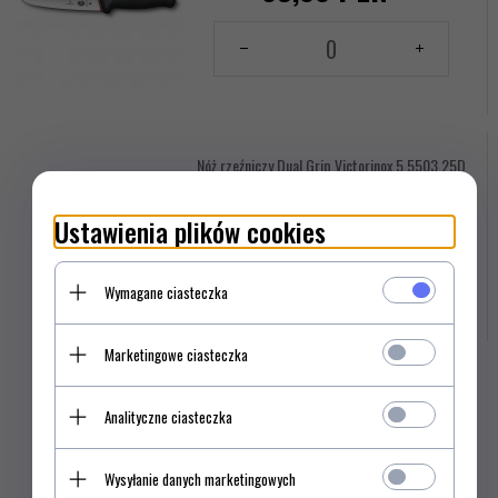
Ilość
dla
produktu
144156157
Nóż rzeźniczy Dual Grip Victorinox 5.5503.25D
169,
00
PLN*
Ustawienia plików cookies
Ilość
dla
Wymagane ciasteczka
produktu
144156158
Marketingowe ciasteczka
Analityczne ciasteczka
Opis produktu
Wysyłanie danych marketingowych