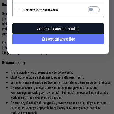
Nóż do trybowania Dual Grip Victorinox 5.6613.12D
Reklamy spersonalizowane
Dual Grip to rozwijająca się kolekcja noży zaprojektowana specjalnie dla
profesjonalnych szefów kuchni. Noże z tej linii będą intensywnie używane i
testowane każdego dnia w różnych wymagających warunkach. Zaprojektowane z
Zapisz ustawienia i zamknij
myślą o precyzji, niezawodności i bezpieczeństwie, każdy model jest najwyższej
jakości i stworzony do użytku w rzeźniach i profesjonalnych kuchniach.
Zaakceptuj wszystkie
Profesjonalny nóż do trybowania posiada ergonomiczną, antypoślizgową rękojeść,
która gwarantuje komfort i optymalną kontrolę, podczas gdy 12-centymetrowa
klinga pomaga usuwać kości i przycinać tłuszcz.
Główne cechy
Profesjonalny nóż przeznaczony do trybowania,
Elastyczne ostrze ze stali nierdzewnej o długości 12cm,
Ergonomiczna rękojeść z podwójnego materiału odporna na wodę i tłuszcze,
Czerwona część rękojeści zapewnia idealne połączenie z ostrzem,
zapewniając niezwykłą wytrzymałość stabilność, co gwarantuje optymalną
wydajność pracy niezależnie od zadania,
Czarna część rękojeści (antypoślizgowa) wykonana z miękkiego elastomeru
termoplastycznego zapewnia bezpieczny oraz pewny chwyt nawet w
mokrych warunkach,