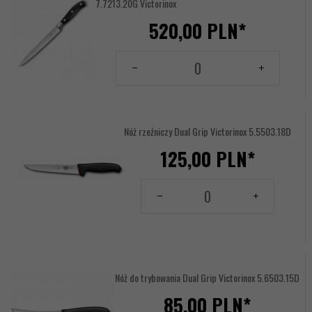
7.7213.20G Victorinox
520,
00
PLN*
Ilość
dla
produktu
1957343
Nóż rzeźniczy Dual Grip Victorinox 5.5503.18D
125,
00
PLN*
Ilość
dla
produktu
144156156
Nóż do trybowania Dual Grip Victorinox 5.6503.15D
85,
00
PLN*