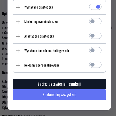
Wymagane ciasteczka
Opinel Nóż Paring Sky Blue No.112 001917
Marketingowe ciasteczka
Uniwersalny nóż z kolekcji kuchennej Opinel'a-Essentiels. Ponad 125 letnie
doświadczenie Opinel'a w produkcji noży widoczne jest w dizajnie i funkcjonalności
noża. Głownia wykonana jest z nierdzewnej i modyfikowanej szwedzkiej stali
Analityczne ciasteczka
Sandvik 12C27.
Jej ostrze jest stabilne i trwałe. Zapewnia ponadprzeciętne właściwości tnące.
Wyprofilowaną rękojeść wykonano z naturalnego drewna grabu. Doskonale leży w
Wysyłanie danych marketingowych
dłoni i zapewnia wysoki komfort pracy.
Idealnie nadaje się do obróbki owoców i warzyw. Może być użyty także do obróbki
mięsa.
Reklamy spersonalizowane
Dane techniczne:
Kolor: sky blue
Zapisz ustawienia i zamknij
Długość głowni: 10,0 cm
Grubość głowni: 1,5 mm
Zaakceptuj wszystkie
Długość rękojeści: 9.5 cm
Długość całkowita: 17,5 cm
Rękojeść: drewno grabu
Producent: Opinel, Francja