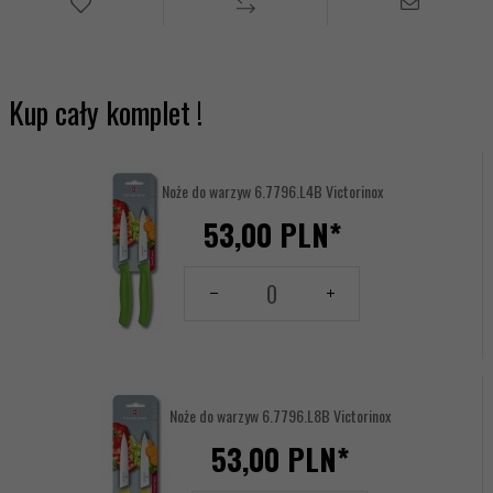
Kup cały komplet !
Noże do warzyw 6.7796.L4B Victorinox
53,
00
PLN*
Ilość
dla
produktu
17616692
Noże do warzyw 6.7796.L8B Victorinox
53,
00
PLN*