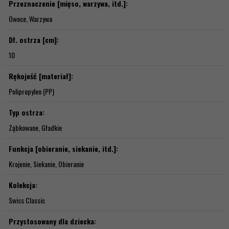
Przeznaczenie [mięso, warzywa, itd.]:
Owoce, Warzywa
Dł. ostrza [cm]:
10
Rękojeść [materiał]:
Polipropylen (PP)
Typ ostrza:
Ząbkowane, Gładkie
Funkcja [obieranie, siekanie, itd.]:
Krojenie, Siekanie, Obieranie
Kolekcja:
Swiss Classic
Przystosowany dla dziecka: