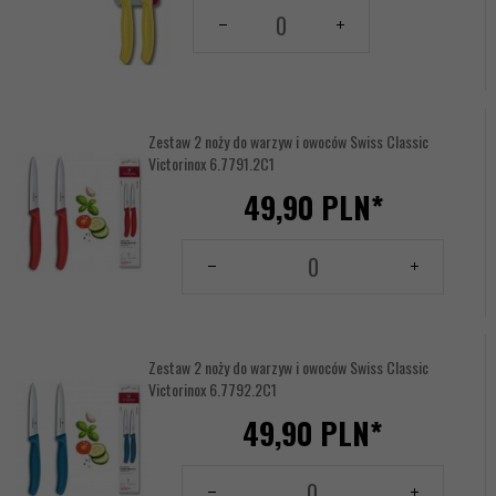
Ilość
dla
produktu
17616694
Zestaw 2 noży do warzyw i owoców Swiss Classic
Victorinox 6.7791.2C1
49,
90
PLN*
Ilość
dla
produktu
144156291
Zestaw 2 noży do warzyw i owoców Swiss Classic
Victorinox 6.7792.2C1
49,
90
PLN*
Ilość