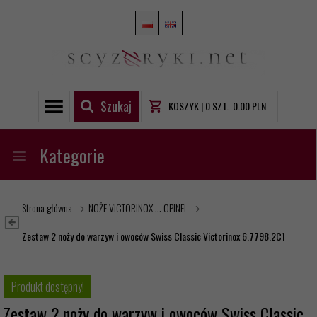
Szukaj
KOSZYK |
0
SZT.
0.00
PLN
Kategorie
Strona główna
NOŻE VICTORINOX ... OPINEL
Zestaw 2 noży do warzyw i owoców Swiss Classic Victorinox 6.7798.2C1
Produkt dostępny!
Zestaw 2 noży do warzyw i owoców Swiss Classic