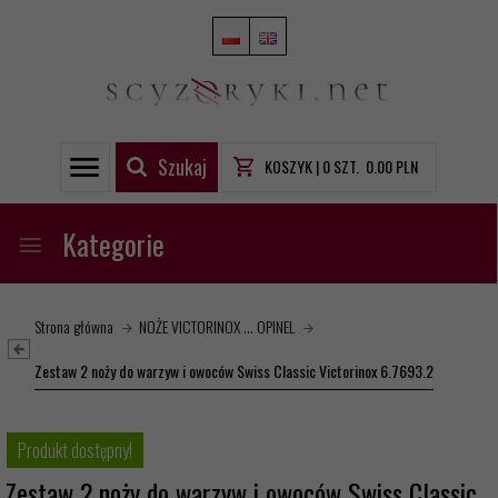
Szukaj
KOSZYK |
0
SZT.
0.00
PLN
Kategorie
Strona główna
NOŻE VICTORINOX ... OPINEL
Zestaw 2 noży do warzyw i owoców Swiss Classic Victorinox 6.7693.2
Produkt dostępny!
Zestaw 2 noży do warzyw i owoców Swiss Classic