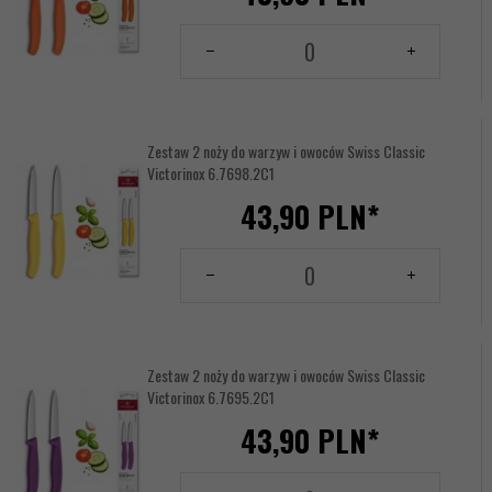
Ilość
dla
produktu
144156237
Zestaw 2 noży do warzyw i owoców Swiss Classic
Victorinox 6.7698.2C1
43,
90
PLN*
Ilość
dla
produktu
144156238
Zestaw 2 noży do warzyw i owoców Swiss Classic
Victorinox 6.7695.2C1
43,
90
PLN*
Ilość