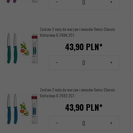
dla
produktu
144156239
Zestaw 2 noży do warzyw i owoców Swiss Classic
Victorinox 6.7694.2C1
43,
90
PLN*
Ilość
dla
produktu
144156240
Zestaw 2 noży do warzyw i owoców Swiss Classic
Victorinox 6.7692.2C1
43,
90
PLN*
Ilość
dla
produktu