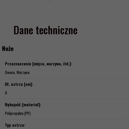
Dane techniczne
Noże
Przeznaczenie [mięso, warzywa, itd.]:
Owoce, Warzywa
Dł. ostrza [cm]:
8
Rękojeść [materiał]:
Polipropylen (PP)
Typ ostrza: