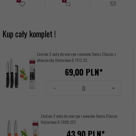
Kup cały komplet !
Zestaw 2 noży do warzyw i owoców Swiss Classic z
obieraczką Victorinox 6.7113.33
69,
00
PLN*
Ilość
dla
produktu
144156186
Zestaw 2 noży do warzyw i owoców Swiss Classic
Victorinox 6.7699.2C1
43,
90
PLN*