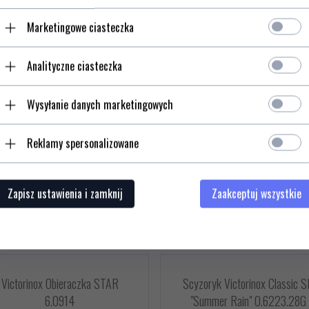
Kolekcja:
Dual Grip
Marketingowe ciasteczka
Przystosowany
Nie
dla dziecka:
Analityczne ciasteczka
Wysyłanie danych marketingowych
Reklamy spersonalizowane
Zapisz ustawienia i zamknij
Zaakceptuj wszystkie
Victorinox Obieraczka STAR
Scyzoryk Victorinox Classic 
6.0914
"Summer Rain" 0.6223.28G