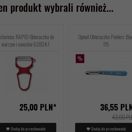
ten produkt wybrali również...
ictorinox RAPID Obieraczka do
Opinel Obieraczka Peelers Blu
warzyw i owoców 6.0934.1
115
%
25,
00
PLN*
36,
55
PL
43,00 PL
Dodaj do przechowalni
Dodaj do przechowalni