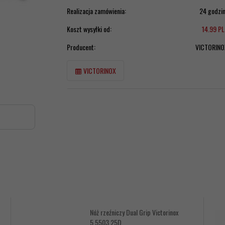
Realizacja zamówienia:
24 godzi
Koszt wysyłki od:
14.99 P
Producent:
VICTORINO
VICTORINOX
Nóż rzeźniczy Dual Grip Victorinox
5.5503.25D