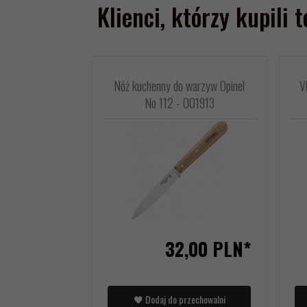
Klienci, którzy kupili 
Nóż kuchenny do warzyw Opinel
V
No 112 - 001913
32,
00
PLN*
Dodaj do przechowalni