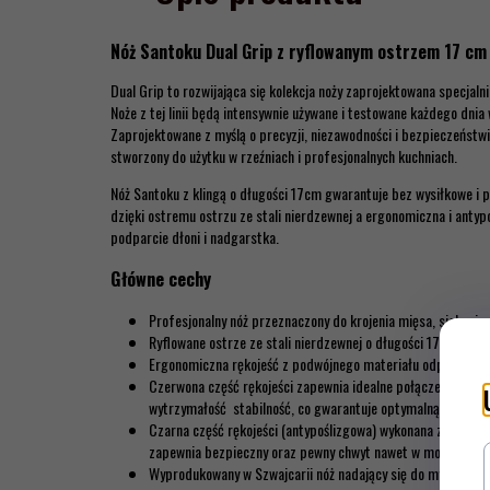
Nóż Santoku Dual Grip z ryflowanym ostrzem 17 cm 
Dual Grip to rozwijająca się kolekcja noży zaprojektowana specjaln
Noże z tej linii będą intensywnie używane i testowane każdego dni
Zaprojektowane z myślą o precyzji, niezawodności i bezpieczeństwie
stworzony do użytku w rzeźniach i profesjonalnych kuchniach.
Nóż Santoku z klingą o długości 17cm gwarantuje bez wysiłkowe i pr
dzięki ostremu ostrzu ze stali nierdzewnej a ergonomiczna i anty
podparcie dłoni i nadgarstka.
Główne cechy
Profesjonalny nóż przeznaczony do krojenia mięsa, siekania
Ryflowane ostrze ze stali nierdzewnej o długości 17cm,
Ergonomiczna rękojeść z podwójnego materiału odporna na 
Czerwona część rękojeści zapewnia idealne połączenie z os
wytrzymałość stabilność, co gwarantuje optymalną wydajnoś
Czarna część rękojeści (antypoślizgowa) wykonana z miękk
zapewnia bezpieczny oraz pewny chwyt nawet w mokrych wa
Wyprodukowany w Szwajcarii nóż nadający się do mycia w zmy