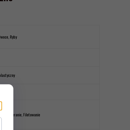
Owoce, Ryby
lastyczny
nie, Obieranie, Filetowanie