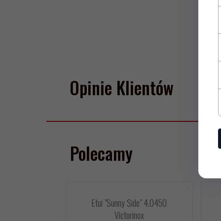
Opinie Klientów
Polecamy
Etui "Sunny Side" 4.0450
Victorinox