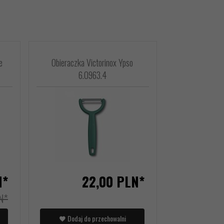
e
Obieraczka Victorinox Ypso
6.0963.4
N*
22,
00
PLN*
N*
Dodaj do przechowalni