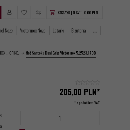
KOSZYK |
0
SZT.
0.00
PLN
nel Noże
Victorinox Noże
Latarki
Biżuteria
...
OX ... OPINEL
Nóż Santoku Dual Grip Victorinox 5.2523.17DB
205,
00
PLN*
* z podatkiem VAT
B
ia