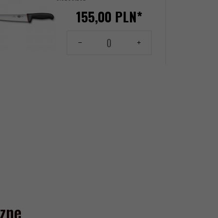
155,
00
PLN*
Ilość
dla
produktu
144156159
zne