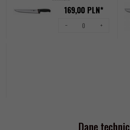
169,
00
PLN*
Ilość
dla
produktu
144156158
Dane technic