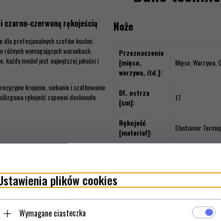
i czarno-czerwoną rękojeścią
Noże
ie dla profesjonalnych szefów kuchni.
a w różnych wymagających warunkach.
Przeznaczenie
, każdy model jest najwyższej jakości i
[mięso,
Mięso, Warzywa, 
warzywa, itd.]:
ecyzyjne krojenie, siekanie i szatkowanie
Dł. ostrza
poślizgowa rękojeść zapewni doskonałe
17
[cm]:
Rękojeść
Elastomer Termop
[materiał]:
 warzyw,
Typ ostrza:
Ryflowane
wodę i tłuszcze,
trzem, zapewniając niezwykłą
Ustawienia plików cookies
Funkcja
ć pracy niezależnie od zadania,
[obieranie,
iego elastomeru termoplastycznego
Porcjowanie, Sieka
siekanie,
runkach,
itd.]:
Wymagane ciasteczka
warce i sterylizacji,