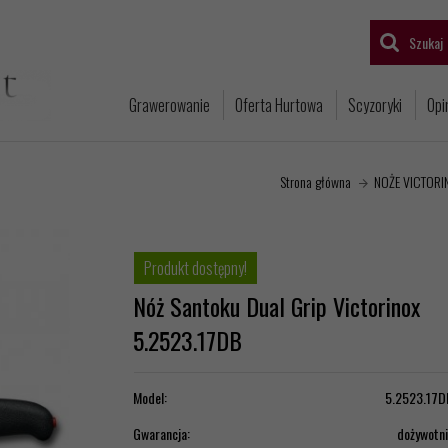
Szukaj
Grawerowanie
Oferta Hurtowa
Scyzoryki
Opi
Strona główna
NOŻE VICTORIN
Produkt dostępny!
Nóż Santoku Dual Grip Victorinox
5.2523.17DB
Model:
5.2523.17D
Gwarancja:
dożywotn