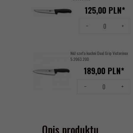
125,
00
PLN*
Ilość
dla
produktu
144156156
Nóż szefa kuchni Dual Grip Victorinox
5.2063.20D
189,
00
PLN*
Ilość
dla
produktu
144156160
Opis produktu