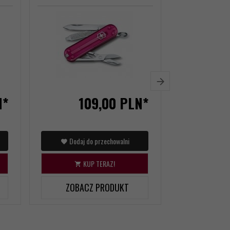
N*
109,
00
PLN*
1
Dodaj do przechowalni
Dodaj d
KUP TERAZ!
KU
ZOBACZ PRODUKT
ZOBAC