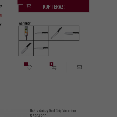
ny
KUP TERAZ!
LN
Warianty
X
Nóż rzeźniczy Dual Grip Victorinox
5.5203.20D