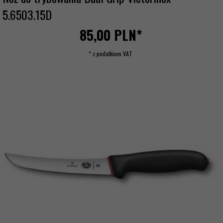
5.6503.15D
85,
00
PLN*
* z podatkiem VAT