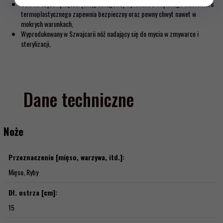
Czarna część rękojeści (antypoślizgowa) wykonana z miękkiego elastomeru
termoplastycznego zapewnia bezpieczny oraz pewny chwyt nawet w
mokrych warunkach,
Wyprodukowany w Szwajcarii nóż nadający się do mycia w zmywarce i
sterylizacji,
Dane techniczne
Noże
Przeznaczenie [mięso, warzywa, itd.]:
Mięso, Ryby
Dł. ostrza [cm]:
15