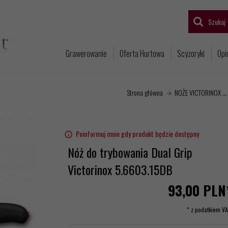
Szukaj
Grawerowanie
Oferta Hurtowa
Scyzoryki
Opi
Strona główna
NOŻE VICTORINOX ...
Poinformuj mnie gdy produkt będzie dostępny
Nóż do trybowania Dual Grip
Victorinox 5.6603.15DB
93,
00
PLN
* z podatkiem V