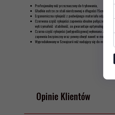
Profesjonalny nóż przeznaczony do trybowania,
Gładkie ostrze ze stali nierdzewnej o długości 15cm,
Ergonomiczna rękojeść z podwójnego materiału odporna na 
Czerwona część rękojeści zapewnia idealne połączenie z os
wytrzymałość stabilność, co gwarantuje optymalną wydajnoś
Czarna część rękojeści (antypoślizgowa) wykonana z miękk
zapewnia bezpieczny oraz pewny chwyt nawet w mokrych wa
Wyprodukowany w Szwajcarii nóż nadający się do mycia w zmy
Opinie Klientów