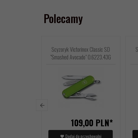
Polecamy
Scyzoryk Victorinox Classic SD
S
"Smashed Avocado" 0.6223.43G
109,
00
PLN*
Dodaj do przechowalni