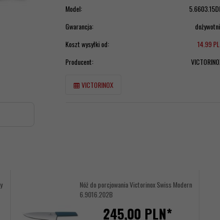
Model:
5.6603.15D
Gwarancja:
dożywotn
Koszt wysyłki od:
14.99 P
Producent:
VICTORINO
VICTORINOX
y
Nóż do porcjowania Victorinox Swiss Modern
6.9016.202B
245,
00
PLN*