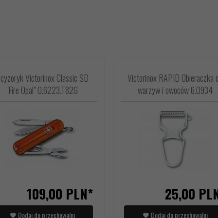
cyzoryk Victorinox Classic SD
Victorinox RAPID Obieraczka 
"Fire Opal" 0.6223.T82G
warzyw i owoców 6.0934
109,
00
PLN*
25,
00
PL
Dodaj do przechowalni
Dodaj do przechowalni