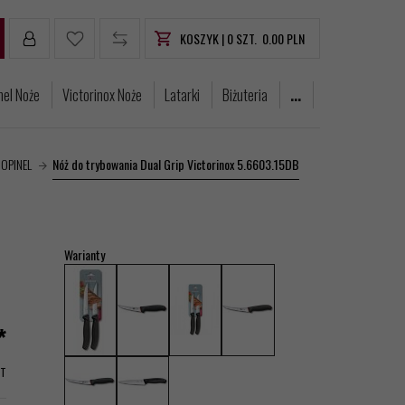
KOSZYK |
0
SZT.
0.00
PLN
nel Noże
Victorinox Noże
Latarki
Biżuteria
...
 OPINEL
Nóż do trybowania Dual Grip Victorinox 5.6603.15DB
Warianty
*
AT