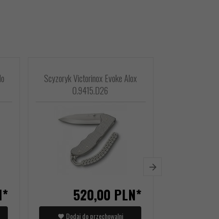
do
Scyzoryk Victorinox Evoke Alox
Zawieszka
0.9415.D26
Victori
N*
520,
00
PLN*
Dodaj do przechowalni
Dodaj d