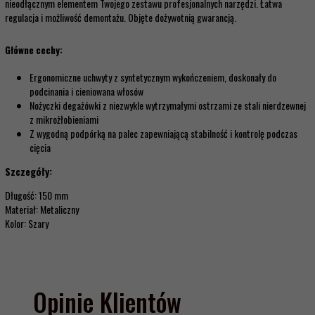
nieodłącznym elementem Twojego zestawu profesjonalnych narzędzi. Łatwa
regulacja i możliwość demontażu. Objęte dożywotnią gwarancją.
Główne cechy:
Ergonomiczne uchwyty z syntetycznym wykończeniem, doskonały do
podcinania i cieniowana włosów
Nożyczki degażówki z niezwykle wytrzymałymi ostrzami ze stali nierdzewnej
z mikrożłobieniami
Z wygodną podpórką na palec zapewniającą stabilność i kontrolę podczas
cięcia
Szczegóły:
Długość: 150 mm
Materiał: Metaliczny
Kolor: Szary
Opinie Klientów