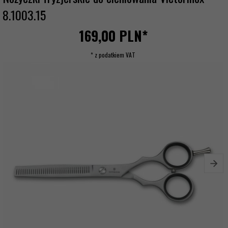
8.1003.15
169,
00
PLN*
* z podatkiem VAT