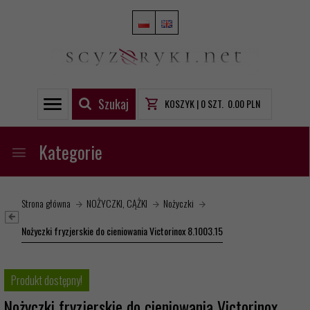
Szukaj
KOSZYK |
0
SZT.
0.00
PLN
Kategorie
Strona główna
NOŻYCZKI, CĄŻKI
Nożyczki
Nożyczki fryzjerskie do cieniowania Victorinox 8.1003.15
Produkt dostępny!
Nożyczki fryzjerskie do cieniowania Victorinox