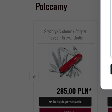
Polecamy
Scyzoryk Victorinox Ranger
Sc
1.3763 - Grawer Gratis
285,
00
PLN*
Dodaj do przechowalni