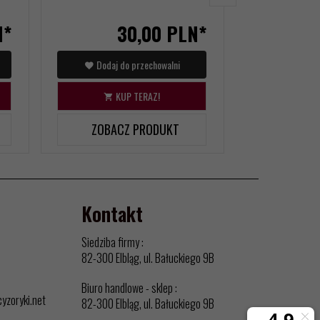
N*
30,
00
PLN*
Dodaj do przechowalni
Dodaj d
KUP TERAZ!
KU
ZOBACZ PRODUKT
ZOBAC
Kontakt
Siedziba firmy :
82-300 Elbląg, ul. Bałuckiego 9B
Biuro handlowe - sklep :
cyzoryki.net
82-300 Elbląg, ul. Bałuckiego 9B