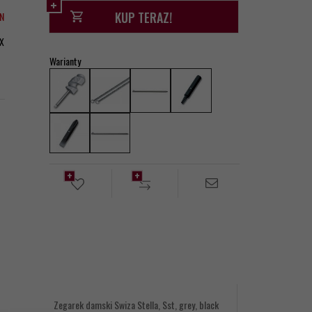
KUP TERAZ!
LN
X
Warianty
Zegarek damski Swiza Stella, Sst, grey, black