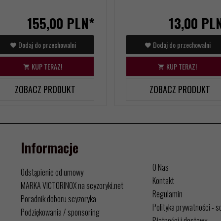
155,
00
PLN*
13,
00
PL
Dodaj do przechowalni
Dodaj do przechowalni
KUP TERAZ!
KUP TERAZ!
ZOBACZ PRODUKT
ZOBACZ PRODUKT
Informacje
O Nas
Odstąpienie od umowy
Kontakt
MARKA VICTORINOX na scyzoryki.net
Regulamin
Poradnik doboru scyzoryka
Polityka prywatności - s
Podziękowania / sponsoring
Płatności i dostawy