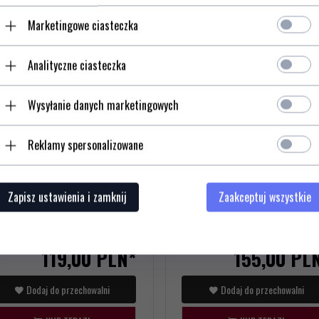
Marketingowe ciasteczka
Analityczne ciasteczka
yzoryk Victorinox Tinker 1.4603
SwissCard Classic 0.7100.T
Wysyłanie danych marketingowych
Victorinox
Reklamy spersonalizowane
Zapisz ustawienia i zamknij
Zaakceptuj wszystkie
119,
00
PLN*
155,
00
PL
Dodaj do przechowalni
Dodaj do przechowalni