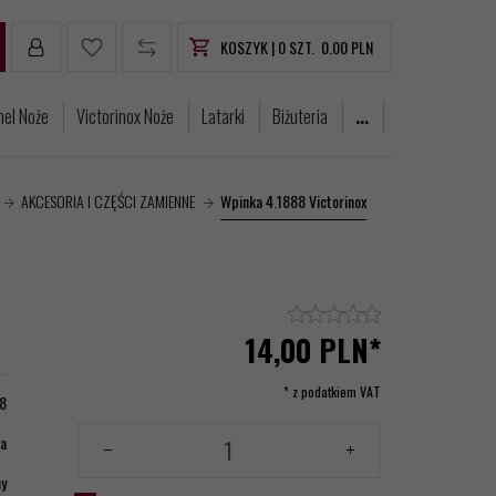
KOSZYK |
0
SZT.
0.00
PLN
nel Noże
Victorinox Noże
Latarki
Biżuteria
...
AKCESORIA I CZĘŚCI ZAMIENNE
Wpinka 4.1888 Victorinox
14,
00
PLN*
* z podatkiem VAT
8
ia
ny