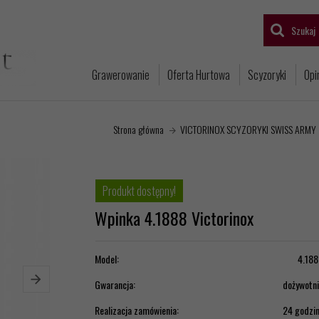
Szukaj
Grawerowanie
Oferta Hurtowa
Scyzoryki
Opi
Strona główna
VICTORINOX SCYZORYKI SWISS ARMY
Produkt dostępny!
Wpinka 4.1888 Victorinox
Model:
4.188
Gwarancja:
dożywotn
Realizacja zamówienia:
24 godzi