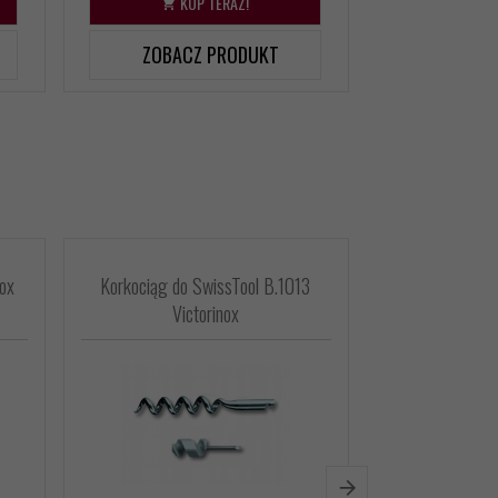
KUP TERAZ!
KU
ZOBACZ PRODUKT
ZOBAC
ox
Korkociąg do SwissTool B.1013
Łańcuszek n
Victorinox
4.1815