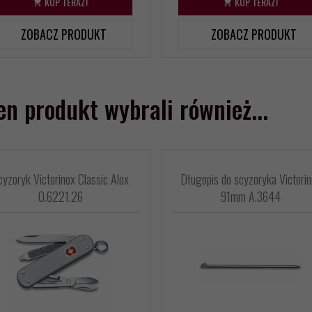
KUP TERAZ!
KUP TERAZ!
ZOBACZ PRODUKT
ZOBACZ PRODUKT
ten produkt wybrali również...
cyzoryk Victorinox Classic Alox
Długopis do scyzoryka Victorin
0.6221.26
91mm A.3644