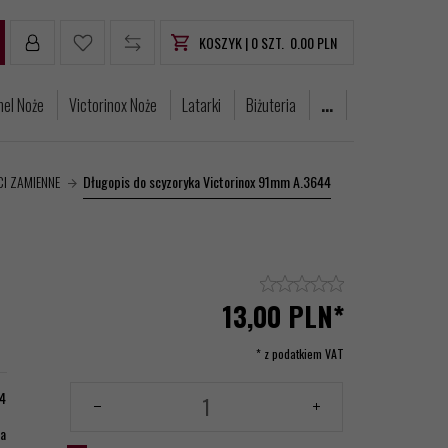
KOSZYK |
0
SZT.
0.00
PLN
nel Noże
Victorinox Noże
Latarki
Biżuteria
...
CI ZAMIENNE
Długopis do scyzoryka Victorinox 91mm A.3644
13,
00
PLN*
* z podatkiem VAT
4
ia