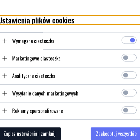
Opinie Klien
Ustawienia plików cookies
Wymagane ciasteczka
.
Marketingowe ciasteczka
Analityczne ciasteczka
Wysyłanie danych marketingowych
Reklamy spersonalizowane
Cążki do skórek Victorinox
Scyzoryk Victorinox Classic 
Zapisz ustawienia i zamknij
Zaakceptuj wszystkie
8.2040.10
Camouflage 0.6223.94