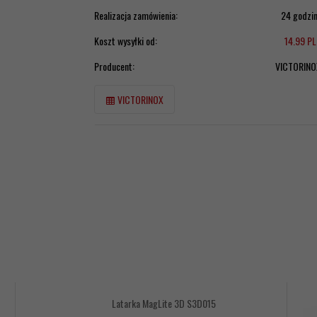
Realizacja zamówienia:
24 godzi
Koszt wysyłki od:
14.99 P
Producent:
VICTORINO
VICTORINOX
Latarka MagLite 3D S3D015