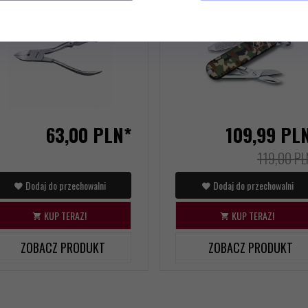
%
63,
00
PLN*
109,
99
PL
119,00 PL
Dodaj do przechowalni
Dodaj do przechowalni
KUP TERAZ!
KUP TERAZ!
ZOBACZ PRODUKT
ZOBACZ PRODUKT