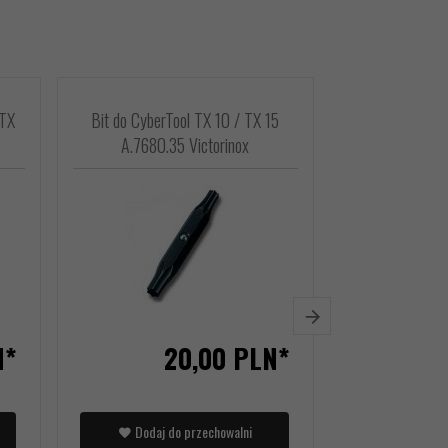
 TX
Bit do CyberTool TX 10 / TX 15
Cążki do paz
A.7680.35 Victorinox
8.2
N*
20,
00
PLN*
Dodaj do przechowalni
Dodaj d