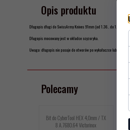
Opis produktu
Długopis długi do SwissArmy Knives 91mm (od 1.36.. do 1.77..)
Długopis mocowany jest w okładce scyzoryka.
Uwaga: długopis nie pasuje do otworów po wykałaczce lub pęsecie
Polecamy
Bit do CyberTool HEX 4,0mm / TX
8 A.7680.64 Victorinox