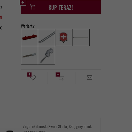
ny
KUP TERAZ!
LN
Warianty
X
Zegarek damski Swiza Stella, Sst, grey black