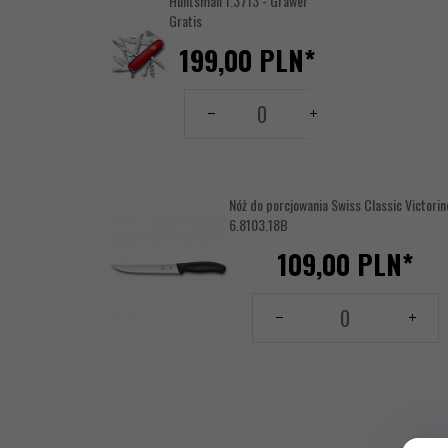
Huntsman 1.3713 - Grawer
Gratis
199,
00
PLN*
Grawer obudowa / ostr
- strona grawerowania 
Ilość
brak graweru:
dla
produktu
-- wybierz --
1234882
Etui:
Nóż do porcjowania Swiss Classic Victorin
6.8103.18B
-- wybierz --
109,
00
PLN*
Ilość
dla
produktu
17620506