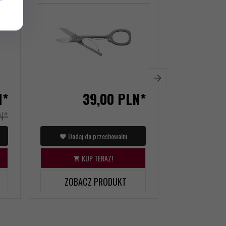
N*
39,
00
PLN*
N*
Dodaj do przechowalni
Dodaj d
KUP TERAZ!
KU
ZOBACZ PRODUKT
ZOBAC