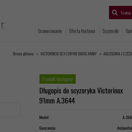
Szukaj
Grawerowanie
Oferta Hurtowa
Scyzoryki
Opi
Strona główna
VICTORINOX SCYZORYKI SWISS ARMY
AKCESORIA I CZĘŚ
Produkt dostępny!
Długopis do scyzoryka Victorinox
91mm A.3644
Model:
A.364
Gwarancja:
dożywotn