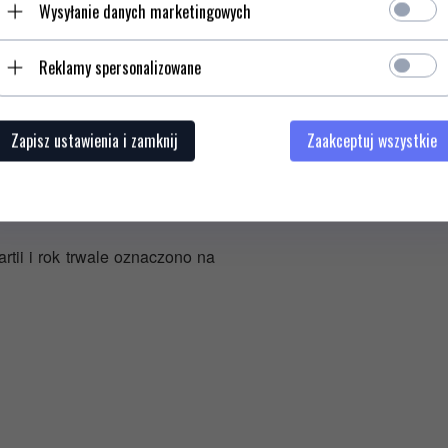
Wysyłanie danych marketingowych
specjalnych młynków, aby
konfekcjonowania mógł w ogóle
 już po kilku godzinach od
Reklamy spersonalizowane
Zapisz ustawienia i zamknij
Zaakceptuj wszystkie
ym i ciemnym miejscu, z dala
rtii i rok trwale oznaczono na