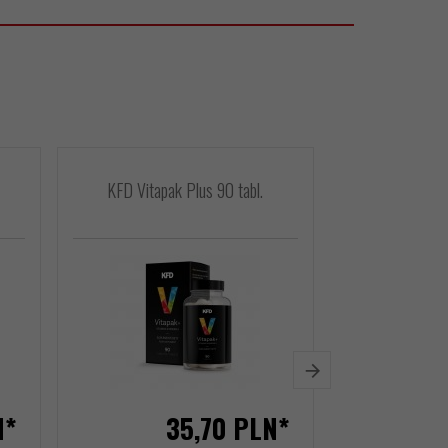
KFD Vitapak Plus 90 tabl.
KFD Sleep
N*
35,
70
PLN*
5