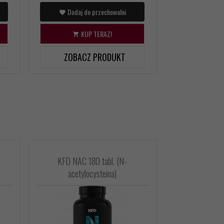
Dodaj do przechowalni
Dodaj d
KUP TERAZ!
KU
ZOBACZ PRODUKT
ZOBAC
z
KFD NAC 180 tabl. (N-
KFD Vitapa
acetylocysteina)