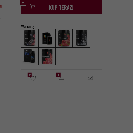
LN
KUP TERAZ!
D
Warianty