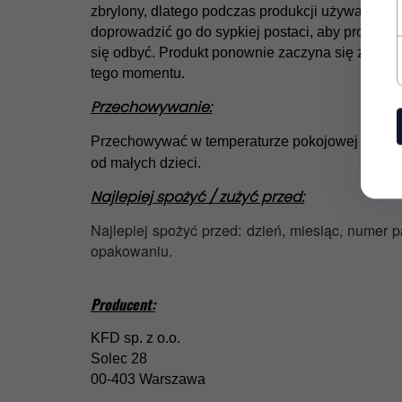
zbrylony, dlatego podczas produkcji używa się 
doprowadzić go do sypkiej postaci, aby proces 
się odbyć. Produkt ponownie zaczyna się zbrylać
tego momentu.
Przechowywanie:
Przechowywać w temperaturze pokojowej w such
od małych dzieci.
Najlepiej spożyć / zużyć przed:
Najlepiej spożyć przed: dzień, miesiąc, numer pa
opakowaniu.
Producent:
KFD sp. z o.o.
Solec 28
00-403 Warszawa