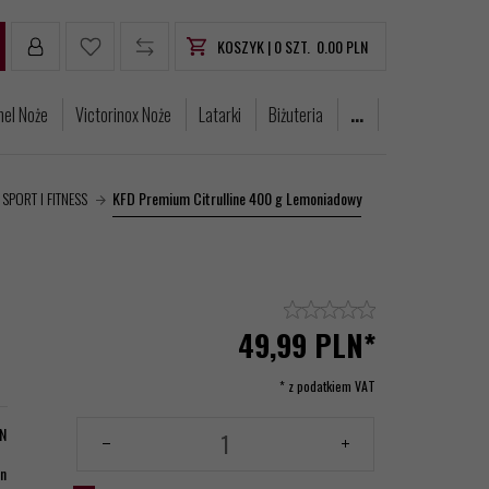
KOSZYK |
0
SZT.
0.00
PLN
nel Noże
Victorinox Noże
Latarki
Biżuteria
...
SPORT I FITNESS
KFD Premium Citrulline 400 g Lemoniadowy
49,
99
PLN*
* z podatkiem VAT
N
in