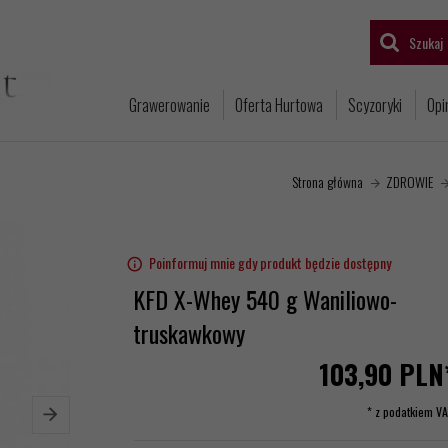
Szukaj
Grawerowanie
Oferta Hurtowa
Scyzoryki
Opi
Strona główna
ZDROWIE
Poinformuj mnie gdy produkt będzie dostępny
KFD X-Whey 540 g Waniliowo-
truskawkowy
103,
90
PLN
* z podatkiem V