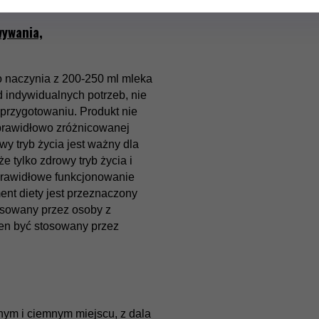
wywania,
do naczynia z 200-250 ml mleka
 indywidualnych potrzeb, nie
o przygotowaniu.
Produkt nie
 prawidłowo zróżnicowanej
y tryb życia jest ważny dla
że tylko zdrowy tryb życia i
rawidłowe funkcjonowanie
ent diety jest przeznaczony
osowany przez osoby z
ien być stosowany przez
ym i ciemnym miejscu, z dala