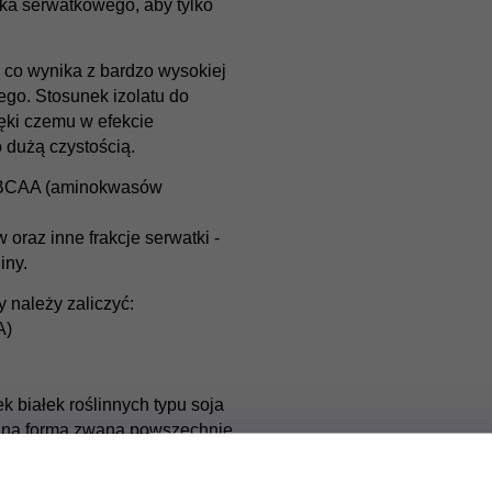
łka serwatkowego, aby tylko
 co wynika z bardzo wysokiej
wego. Stosunek izolatu do
ięki czemu w efekcie
 dużą czystością.
ą BCAA (aminokwasów
oraz inne frakcje serwatki -
iny.
należy zaliczyć:
A)
 białek roślinnych typu soja
owaną formą zwaną powszechnie