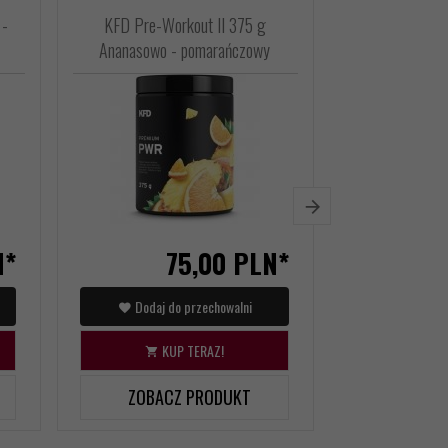
-
KFD Pre-Workout II 375 g
KFD PRE-Wo
Ananasowo - pomarańczowy
Tro
N*
75,
00
PLN*
Dodaj do przechowalni
Dodaj d
KUP TERAZ!
KU
ZOBACZ PRODUKT
ZOBAC