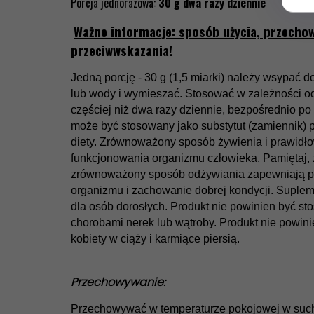
Porcja jednorazowa:
30 g dwa razy
dziennie
Ważne informacje: sposób użycia, przecho
przeciwwsk
azania
!
Jedną porcję - 30 g (1,5 miarki) należy wsypać 
lub wody i wymieszać. Stosować w zależności od
częściej niż dwa razy dziennie, bezpośrednio p
może być stosowany jako substytut (zamiennik)
diety. Zrównoważony sposób żywienia i prawidłow
funkcjonowania organizmu człowieka.
Pamiętaj, 
zrównoważony sposób odżywiania zapewniają p
organizmu i zachowanie dobrej kondycji. Suplem
dla osób dorosłych.
Produkt nie powinien być st
chorobami nerek lub wątroby. Produkt nie powin
kobiety w ciąży i karmiące piersią.
Przechowywanie:
Przechowywać w temperaturze pokojowej w such