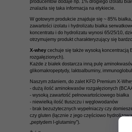
producentów dodaje np. 1% drogiego izolatu bia
znalazła się taka informacja na etykiecie.
W gotowym produkcie znajduje się ~ 85% białka,
zawartości izolatu i hydrolizatu białka serwatko
koncentratu i do hydrolizatu wynosi 65/25/10, dz
otrzymujemy produkt charakteryzujący się bardzo
X-whey
cechuje się także wysoką koncentracj
rozgałęzionych).
Każde z białek dostarcza inną pulę aminokwasów 
glikomakropeptydy, laktoalbuminy, immunoglobul
Naszym zdaniem, do zalet KFD Premium X-Whey 
- dużą ilość aminokwasów rozgałęzionych (BCA
- wysoką zawartość pełnowartościowego białka
- niewielką ilość tłuszczu i węglowodanów
- brak bezużytecznych wypełniaczy czy domieszek
czy gluten (łącznie z jego częściowo hydroliz
„peptydem l-glutaminy”).