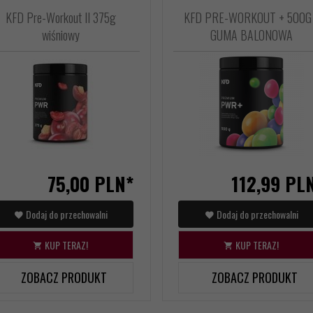
KFD Pre-Workout II 375g
KFD PRE-WORKOUT + 500G 
wiśniowy
GUMA BALONOWA
75,
00
PLN*
112,
99
PL
Dodaj do przechowalni
Dodaj do przechowalni
KUP TERAZ!
KUP TERAZ!
ZOBACZ PRODUKT
ZOBACZ PRODUKT