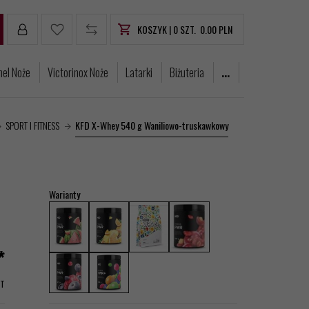
KOSZYK |
0
SZT.
0.00
PLN
nel Noże
Victorinox Noże
Latarki
Biżuteria
...
SPORT I FITNESS
KFD X-Whey 540 g Waniliowo-truskawkowy
Warianty
*
AT