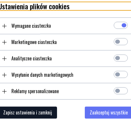
Ustawienia plików cookies
/
Wymagane ciasteczka
ależności od wersji smakowej.
Marketingowe ciasteczka
 z białka serwatkowego (z
Analityczne ciasteczka
ka), kakao (dla smaków
 naturalnego), regulator
maku naturalnego), sól,
Wysyłanie danych marketingowych
turalnego): sukraloza,
Reklamy spersonalizowane
Zapisz ustawienia i zamknij
Zaakceptuj wszystkie