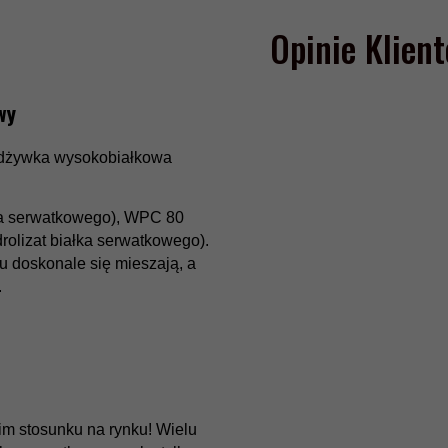
Opinie Klien
wy
 odżywka wysokobiałkowa
ka serwatkowego), WPC 80
rolizat białka serwatkowego).
u doskonale się mieszają, a
.
kim stosunku na rynku! Wielu