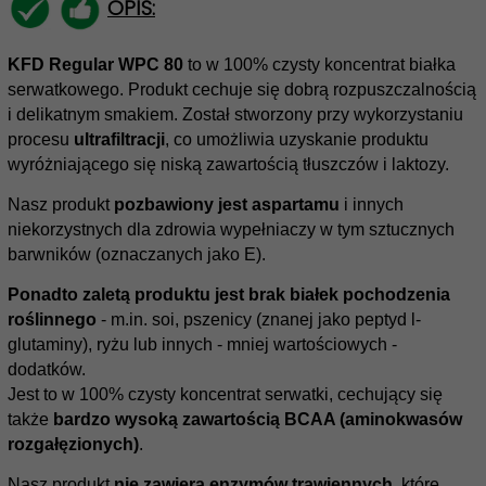
OPIS:
KFD Regular WPC 80
to w 100% czysty koncentrat białka
serwatkowego. Produkt cechuje się dobrą rozpuszczalnością
i delikatnym smakiem. Został stworzony przy wykorzystaniu
procesu
ultrafiltracji
, co umożliwia uzyskanie produktu
wyróżniającego się niską zawartością tłuszczów i laktozy.
Nasz produkt
pozbawiony jest aspartamu
i innych
niekorzystnych dla zdrowia wypełniaczy w tym sztucznych
barwników (oznaczanych jako E).
Ponadto zaletą produktu jest brak białek pochodzenia
roślinnego
- m.in. soi, pszenicy (znanej jako peptyd l-
glutaminy), ryżu lub innych - mniej wartościowych -
dodatków.
Jest to w 100% czysty koncentrat serwatki, cechujący się
także
bardzo wysoką zawartością BCAA (aminokwasów
rozgałęzionych)
.
Nasz produkt
nie zawiera enzymów trawiennych
, które,