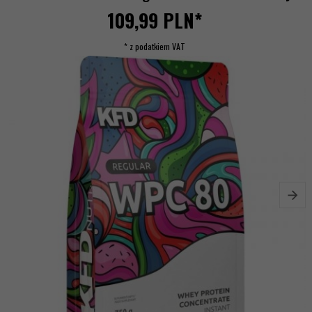
109,
99
PLN*
* z podatkiem VAT