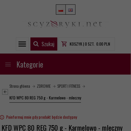
Szukaj
KOSZYK |
0
SZT.
0.00
PLN
Kategorie
Strona główna
ZDROWIE
SPORT I FITNESS
KFD WPC 80 REG 750 g - Karmelowo - mleczny
Poinformuj mnie gdy produkt będzie dostępny
KFD WPC 80 REG 750 g - Karmelowo - mleczny