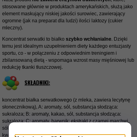
stosowane głównie w produktach amerykańskich, służą jako
element maskujący niskiej jakości surowiec, zawierający
ogromne (jak na preparat dla ludzi) ilości laktozy (cukier
mleczny).
Koncentrat serwatki to białko
szybko wchłanialne
. Dzięki
temu jest idealnym uzupełnieniem diety każdego entuzjasty
sportu, co - w połączeniu z odpowiednim treningiem i
zbilansowaną dietą - wspomaga wzrost masy mięśniowej lub
redukcję tkanki tłuszczowej.
SKŁADNIKI:
koncentrat białka serwatkowego (z mleka, zawiera lecytynę
słonecznikową), A: aromaty, sól, substancja słodząca:
sukraloza; B: aromaty, kakao, sól, substancja słodząca:
sukraloza; C: aromaty, barwnik: ekstrakt z czarnej marchwi,
sól, substancja słodząca: sukraloza; D: aromaty, regulator
kwasowości: kwas cytrynowy, substancja słodząca: