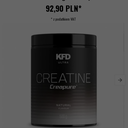
92,
90
PLN*
* z podatkiem VAT