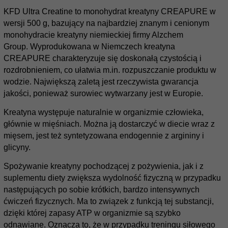
KFD Ultra Creatine to monohydrat kreatyny CREAPURE w
wersji 500 g, bazujący na najbardziej znanym i cenionym
monohydracie kreatyny niemieckiej firmy Alzchem
Group.
Wyprodukowana w Niemczech kreatyna
CREAPURE charakteryzuje się doskonałą czystością i
rozdrobnieniem, co ułatwia m.in. rozpuszczanie produktu w
wodzie.
Największą zaletą jest rzeczywista gwarancja
jakości, ponieważ surowiec wytwarzany jest w Europie.
Kreatyna występuje naturalnie w organizmie człowieka,
głównie w mięśniach. Można ją dostarczyć w diecie wraz z
mięsem, jest też syntetyzowana endogennie z argininy i
glicyny.
Spożywanie kreatyny pochodzącej z pożywienia, jak i z
suplementu diety zwiększa wydolność fizyczną w przypadku
następujących po sobie krótkich, bardzo intensywnych
ćwiczeń fizycznych. Ma to związek z funkcją tej substancji,
dzięki której zapasy ATP w organizmie są szybko
odnawiane. Oznacza to, że w przypadku treningu siłowego