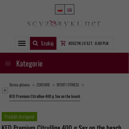
Szukaj
KOSZYK |
0
SZT.
0.00
PLN
Kategorie
Strona główna
ZDROWIE
SPORT I FITNESS
KFD Premium Citrulline 400 g Sex on the beach
Produkt dostępny!
KFD Premium Citrulline 400 g Sex on the beach