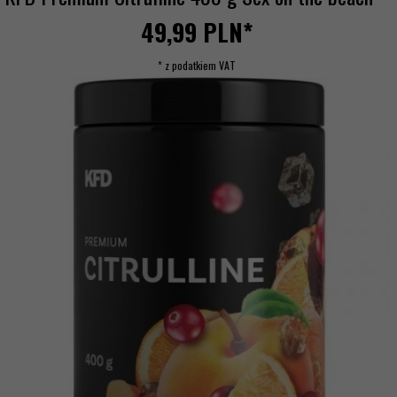
49,
99
PLN*
* z podatkiem VAT