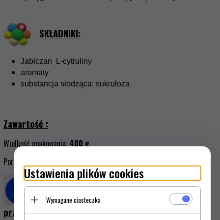
SKŁADNIKI:
Jabłczan L-cytruliny
aromaty
substancja słodząca: sukruloza
Zawartość :
Wielkość opakowania:
400
g
Porcja jednorazowa:
5 g raz
dziennie
Ustawienia plików cookies
Ważne informacje: sposób użycia,
Wymagane ciasteczka
przechowywania,
przeciwwsk
azania
!