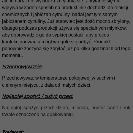
ale to nadal nie wyklucza zbrylania się. Zbrylanie się nie
wpływa w żaden sposób na produkt, nie dochodzi do reakcji
chemicznych i jabłczan cytruliny nadal jest tym samym
jabłczanem cytruliny. Już surowiec jest dość mocno zbrylony,
dlatego podczas produkcji używa się specjalnych młynków,
aby doprowadzić go do sypkiej postaci, aby proces
konfekcjonowania mógł w ogóle się odbyć. Produkt
ponownie zaczyna się zbrylać już po kilku godzinach od tego
momentu.
Przechowywanie:
Przechowywać w temperaturze pokojowej w suchym i
ciemnym miejscu, z dala od małych dzieci.
Najlepiej spożyć / zużyć przed:
Najlepiej spożyć przed: dzień, miesiąc, numer partii i rok
trwale oznaczono na opakowaniu.
Producent: