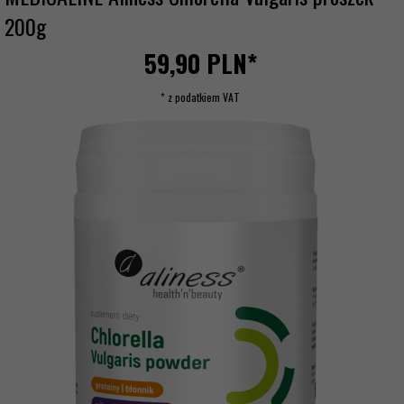
200g
59,
90
PLN*
* z podatkiem VAT