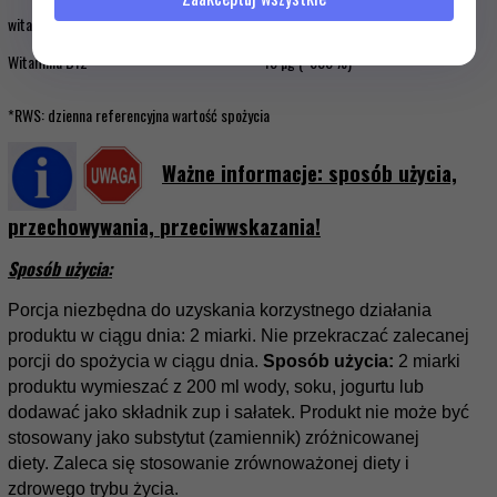
witamina A
135 µg (*16,9%)
Witamina B12
15 µg (*600%)
*RWS: dzienna referencyjna wartość spożycia
Ważne informacje: sposób użycia,
przechowywania,
przeciwwskazania
!
Sposób użycia:
Porcja niezbędna do uzyskania korzystnego działania
produktu w ciągu dnia: 2 miarki. Nie przekraczać zalecanej
porcji do spożycia w ciągu dnia.
Sposób użycia:
2 miarki
produktu wymieszać z 200 ml wody, soku, jogurtu lub
dodawać jako składnik zup i sałatek. Produkt nie może być
stosowany jako substytut (zamiennik) zróżnicowanej
diety. Zaleca się stosowanie zrównoważonej diety i
zdrowego trybu życia.