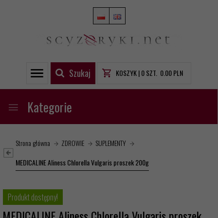
Szukaj
KOSZYK |
0
SZT.
0.00
PLN
Kategorie
Strona główna
ZDROWIE
SUPLEMENTY
MEDICALINE Aliness Chlorella Vulgaris proszek 200g
Produkt dostępny!
MEDICALINE Aliness Chlorella Vulgaris proszek