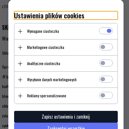
chlorella zwyczajna w proszku (
Chlorella Vulgaris
).
Ustawienia plików cookies
SKŁAD:
Wymagane ciasteczka
Wielkość opakowania:
200 g
Marketingowe ciasteczka
Składniki
2 miarki
Analityczne ciasteczka
Sproszkowana chlorella
6 g
W tym:
Wysyłanie danych marketingowych
białko
3 g
Reklamy spersonalizowane
błonnik
0,9 g
chlorofil
60 mg
żelazo
6 mg (*42,9%)
Zapisz ustawienia i zamknij
cynk
4,5 mg (*45%)
Zaakceptuj wszystkie