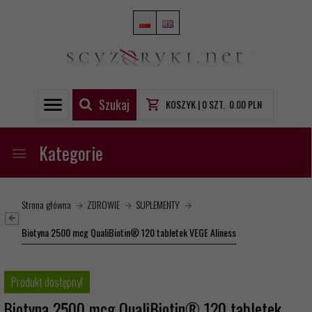
Szukaj
KOSZYK |
0
SZT.
0.00
PLN
Kategorie
Strona główna
ZDROWIE
SUPLEMENTY
Biotyna 2500 mcg QualiBiotin® 120 tabletek VEGE Aliness
Produkt dostępny!
Biotyna 2500 mcg QualiBiotin® 120 tabletek