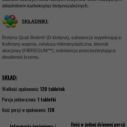
składnikiem karboksylaz biotynozależnych.
SKŁADNIKI:
Biotyna Quali Biotin® (D-biotyna), substancja wypełniająca:
fosforany wapnia, celuloza mikrokrystaliczna, błonnik
akacjowy (FIBREGUM™), substancja przeciwzbrylająca:
dwutlenek krzemu
SKŁAD:
Wielkość opakowania:
120 tabletek
Porcja jednorazowa:
1 tabletki
Ilość porcji w opakowaniu:
120
Ilość w jednej dziennej porcji
Informacja żywieniowa /