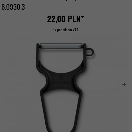
6.0930.3
22,
00
PLN*
* z podatkiem VAT