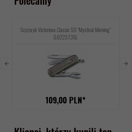
Polecamy
Scyzoryk Victorinox Classic SD "Mystical Morning"
0.6223.T31G
109,
00
PLN*
Klienci, którzy kupili ten