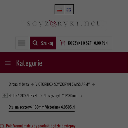
Szukaj
KOSZYK |
0
SZT.
0.00
PLN
Kategorie
Strona główna
VICTORINOX SCYZORYKI SWISS ARMY
ETUI NA SCYZORYKI
Na scyzoryki 111/130mm
Etui na scyzoryk 130mm Victorinox 4.0505.N
Poinformuj mnie gdy produkt będzie dostępny