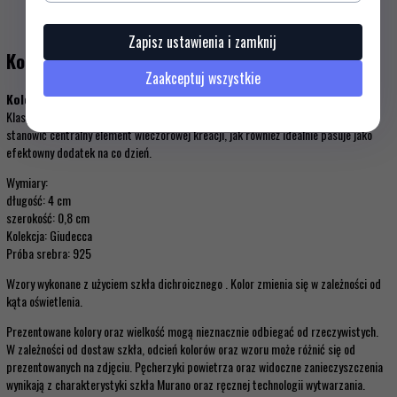
Opis produktu
Zapisz ustawienia i zamknij
Kolczyki Wiszące MURANO GLASS WSZ10-10
Zaakceptuj wszystkie
Kolczyki
wykonane ręcznie z oryginalnego szkła weneckiego Murano Glass.
Klasyczna, pięknie mieniąca się w świetle o oryginalnej barwie biżuteria może
stanowić centralny element wieczorowej kreacji, jak również idealnie pasuje jako
efektowny dodatek na co dzień.
Wymiary:
długość: 4 cm
szerokość: 0,8 cm
Kolekcja: Giudecca
Próba srebra: 925
Wzory wykonane z użyciem szkła dichroicznego . Kolor zmienia się w zależności od
kąta oświetlenia.
Prezentowane kolory oraz wielkość mogą nieznacznie odbiegać od rzeczywistych.
W zależności od dostaw szkła, odcień kolorów oraz wzoru może różnić się od
prezentowanych na zdjęciu. Pęcherzyki powietrza oraz widoczne zanieczyszczenia
wynikają z charakterystyki szkła Murano oraz ręcznej technologii wytwarzania.