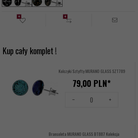
Kup cały komplet !
Kolczyki Sztyfty MURANO GLASS SZT789
79,
00
PLN*
Ilość
dla
produktu
14174337
Bransoleta MURANO GLASS BT887 Kolekcja