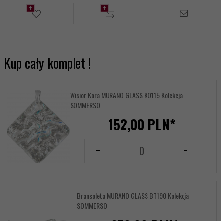
Kup cały komplet !
Wisior Kora MURANO GLASS KO115 Kolekcja
SOMMERSO
152,
00
PLN*
Ilość
dla
produktu
14117709
Bransoleta MURANO GLASS BT190 Kolekcja
SOMMERSO