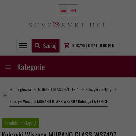
Szukaj
KOSZYK |
0
SZT.
0.00
PLN
Kategorie
Strona główna
MURANO GLASS BIŻUTERIA
Kolczyki / Sztyfty
Kolczyki Wiszące MURANO GLASS WSZ497 Kolekcja LA FENICE
Produkt dostępny!
Kolczyki Wiszące MURANO GLASS WSZ497