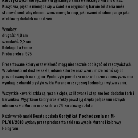
Klasyczna, pięknie mieniąca się w świetle o oryginalnej barwie biżuteria może
stanowić centralny element wieczorowej kreacji, jak również idealnie pasuje jako
efektowny dodatek na co dzień.
Wymiary:
długość: 4,0 cm
szerokość: 2,2 cm
Kolekcja: La Fenice
Próba srebra: 925
Prezentowane kolory oraz wielkość mogą nieznacznie odbiegać od rzeczywistych.
W zależności od dostaw szkła, odcień kolorów oraz wzoru może różnić się od
prezentowanych na zdjęciu. Pęcherzyki powietrza oraz widoczne zanieczyszczenia
wynikają z charakterystyki szkła Murano oraz ręcznej technologii wytwarzania.
Wszystkie kawałki szkła są ręcznie cięte, szlifowane i stapiane bez dodatku farb i
barwników. Wyjątkowe kolory oraz efekty powstają dzięki połączeniu różnych
odmian szkła Murano oraz srebra i 24-karatowego złota.
Każdy wyrób marki Kogata posiada
Certyfikat Pochodzenia nr M-
PL/01/2010
wydany przez producenta szkła na wyspie Murano i kolorowy
Hologram.