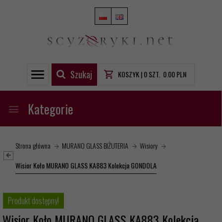
Szukaj
KOSZYK |
0
SZT.
0.00
PLN
Kategorie
Strona główna
MURANO GLASS BIŻUTERIA
Wisiory
Wisior Koło MURANO GLASS KA883 Kolekcja GONDOLA
Produkt dostępny!
Wisior Koło MURANO GLASS KA883 Kolekcja