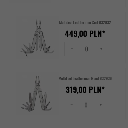
17619380
Multitool Leatherman Curl 832932
449,
00
PLN*
Ilość
dla
produktu
17620776
Multitool Leatherman Bond 832936
319,
00
PLN*
Ilość
dla
produktu
142898647