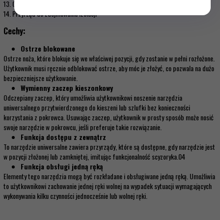
13. Otwieracz do puszek
14. Przyrząd do zdejmowania izolacji
Cechy:
Ostrze blokowane
Ostrze noża, które blokuje się we właściwej pozycji, gdy zostanie w pełni rozłożone.
Użytkownik musi ręcznie odblokować ostrze, aby móc je złożyć, co pozwala na dużo
bezpieczniejsze użytkowanie.
Wymienny zaczep kieszonkowy
Odczepiany zaczep, który umożliwia użytkownikowi noszenie narzędzia
uniwersalnego przytwierdzonego do kieszeni lub szlufki bez konieczności
korzystania z pokrowca. Usuwając zaczep, użytkownik w prosty sposób może nosić
swoje narzędzie w pokrowcu, jeśli preferuje takie rozwiązanie.
Funkcja dostępu z zewnątrz
To narzędzie uniwersalne zawiera przyrządy, które są dostępne, gdy narzędzie jest
w pozycji złożonej lub zamkniętej, imitując funkcjonalność scyzoryka.04
Funkcja obsługi jedną ręką
Elementy tego narzędzia mogą być rozkładane i obsługiwane jedną ręką. Umożliwia
to użytkownikowi zachowanie jednej ręki wolnej na wypadek sytuacji wymagających
wykonywania kilku czynności jednocześnie lub wolnej ręki.