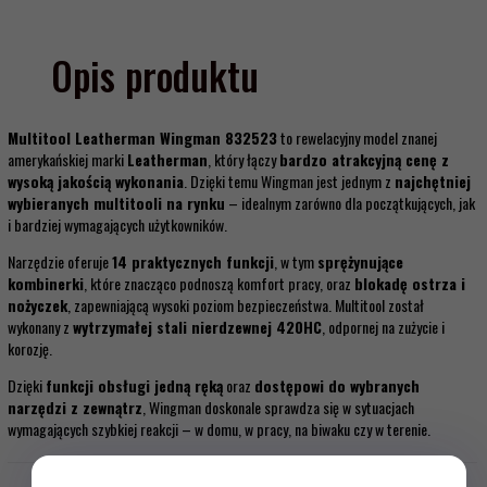
Opis produktu
Multitool Leatherman Wingman 832523
to rewelacyjny model znanej
amerykańskiej marki
Leatherman
, który łączy
bardzo atrakcyjną cenę z
wysoką jakością wykonania
. Dzięki temu Wingman jest jednym z
najchętniej
wybieranych multitooli na rynku
– idealnym zarówno dla początkujących, jak
i bardziej wymagających użytkowników.
Narzędzie oferuje
14 praktycznych funkcji
, w tym
sprężynujące
kombinerki
, które znacząco podnoszą komfort pracy, oraz
blokadę ostrza i
nożyczek
, zapewniającą wysoki poziom bezpieczeństwa. Multitool został
wykonany z
wytrzymałej stali nierdzewnej 420HC
, odpornej na zużycie i
korozję.
Dzięki
funkcji obsługi jedną ręką
oraz
dostępowi do wybranych
narzędzi z zewnątrz
, Wingman doskonale sprawdza się w sytuacjach
wymagających szybkiej reakcji – w domu, w pracy, na biwaku czy w terenie.