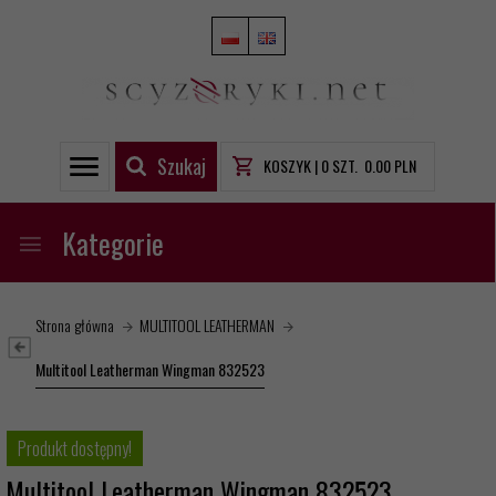
Szukaj
KOSZYK |
0
SZT.
0.00
PLN
Kategorie
Strona główna
MULTITOOL LEATHERMAN
Multitool Leatherman Wingman 832523
Produkt dostępny!
Multitool Leatherman Wingman 832523