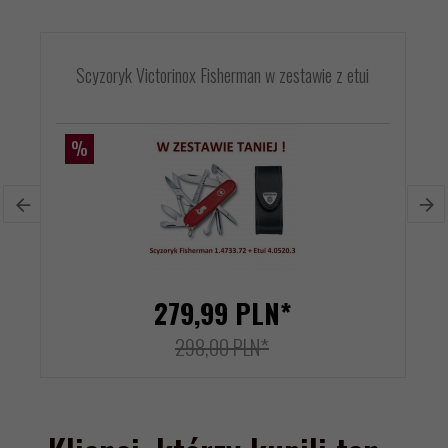
Scyzoryk Victorinox Fisherman w zestawie z etui
%
279,
99
PLN*
298,00 PLN*