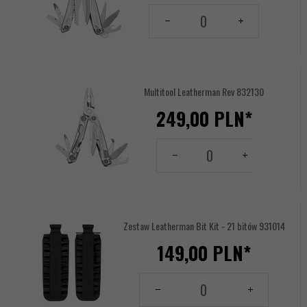
Ilość
dla
produktu
17617212
Multitool Leatherman Rev 832130
249,
00
PLN*
Ilość
dla
produktu
17617214
Zestaw Leatherman Bit Kit - 21 bitów 931014
149,
00
PLN*
Ilość
dla
produktu