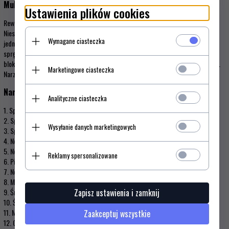
Multitool Leatherman Wingman 832523
Ustawienia plików cookies
Rewelacyjny model znanej amerykańskiej firmy Leatherman - Wingman.
Niesamowicie niska cena połączona z wysokiej jakości produktem czyni ten model
Wymagane ciasteczka
jednym z najatrakcyjniejszych pozycji na rynku. Zawiera 14 funkcji w tym m.in
sprężynujące kombinerki, które podwyższają komfort pracy multitoolem oraz
blokadę noża i nożyczek, dzięki której poziom bezpieczeństwa jest bardzo wysoki.
Marketingowe ciasteczka
Narzędzie wykonane ze stali nierdzewnej.
Narzędzia:
Analityczne ciasteczka
1. Sprężynujące kombinerki płaskie
2. Sprężynujące kombinerki uniwersalne
Wysyłanie danych marketingowych
3. Sprężynujący przecinak do drutu
4. Nóż częściowo ząbkowany ze stali 420HC
5. Nóż do bezpiecznego otwierania paczek
Reklamy spersonalizowane
6. Pilnik do drewna i metalu
7. Nożyczki
8. Mały śrubokręt płaski
9. Średni śrubokręt płaski
Zapisz ustawienia i zamknij
10. Śrubokręt philips (krzyżak)
11. Miarka
Zaakceptuj wszystkie
12. Otwieracz do kapsli