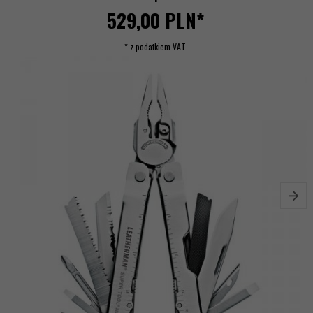
529,
00
PLN*
* z podatkiem VAT