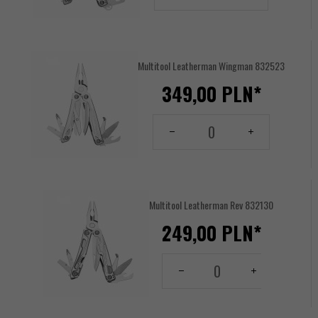
produktu
17617212
Multitool Leatherman Wingman 832523
349,
00
PLN*
Ilość
dla
produktu
17617213
Multitool Leatherman Rev 832130
249,
00
PLN*
Ilość
dla
produktu
17617214