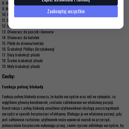
8. Nóż 420HC
9. Nóż z ostrzem ząbkowanym 420HC
Zaakceptuj wszystkie
10. Piła
11. Szydło/rozwiertak z oczkiem
12. Miarka 22 cm
13. Otwieracz do puszek i konserw
14. Otwieracz do butelek
15. Pilnik do drewna/metalu
16. Śrubokręt Phillips (krzyżakowy)
17. Duży śrubokręt płaski
18. Średni śrubokręt płaski
19. Mały śrubokręt płaski
Cechy:
Funkcja pełnej blokady
Funkcja pełnej blokady oznacza, że każde narzędzie oraz nóż na rękojeści, za
wyjątkiem głowicy kombinerek, zostanie zablokowane we właściwej pozycji.
Konstrukcja z pełną blokadą umożliwia użytkownikowi obsługę poszczególnych
narzędzi w sposób bezpieczny i efektywny. Blokując je we właściwej pozycji, gdy
jest całkowicie rozłożone, użytkownik może wywierać nacisk na przyrząd,
jednocześnie bezpiecznie wykonując pracę, zanim ręcznie odblokuje narzędzie, by