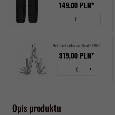
149,
00
PLN*
Ilość
dla
produktu
17619380
Multitool Leatherman Bond 832936
319,
00
PLN*
Ilość
dla
produktu
142898647
Opis produktu