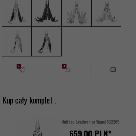
Kup cały komplet !
Multitool Leatherman Signal 832265
659,
00
PLN*