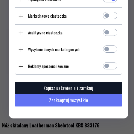
dla
produktu
Marketingowe ciasteczka
142898647
Analityczne ciasteczka
Multitool Leatherman Rebar Burnt Sienna 833313
469,
00
PLN*
Wysyłanie danych marketingowych
Ilość
dla
Reklamy spersonalizowane
produktu
144156066
Zapisz ustawienia i zamknij
Zaakceptuj wszystkie
Opis produktu
Nóż składany Leatherman Skeletool KBX 833176