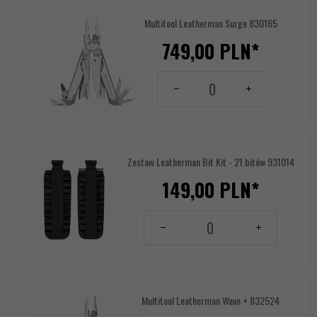
Multitool Leatherman Surge 830165
749,
00
PLN*
Ilość
dla
produktu
17618537
Zestaw Leatherman Bit Kit - 21 bitów 931014
149,
00
PLN*
Ilość
dla
produktu
17619380
Multitool Leatherman Wave + 832524