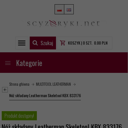
Szukaj
KOSZYK |
0
SZT.
0.00
PLN
Kategorie
Strona główna
MULTITOOL LEATHERMAN
Nóż składany Leatherman Skeletool KBX 833176
Produkt dostępny!
Nóż składany Leatherman Skeletool KBX 833176