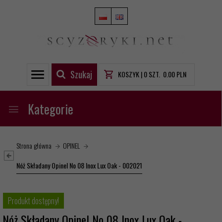
Szukaj
KOSZYK |
0
SZT.
0.00
PLN
Kategorie
Strona główna
OPINEL
Nóż Składany Opinel No 08 Inox Lux Oak - 002021
Produkt dostępny!
Nóż Składany Opinel No 08 Inox Lux Oak -