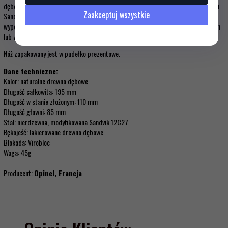
dębowego. Głownia (dł. 8,5 cm) wykonana jest z nierdzewnej i modyfikowanej stali
Zaakceptuj wszystkie
Sandvik 12C27. Jej ostrze zapewnia bardzo dobre właściwości tnące. Nóż
wyposażony jest w system blokady Virobloc- blokuje on głownię w stanie otwartym
lub zamkniętym.
Nóż zapakowany jest w pudełko prezentowe.
Dane techniczne:
Kolor: naturalne drewno dębowe
Długość całkowita: 195 mm
Długość w stanie złożonym: 110 mm
Długość głowni: 85 mm
Stal: nierdzewna, modyfikowana Sandvik 12C27
Rękojeść: lakierowane drewno dębowe
Blokada: Virobloc
Waga: 45g
Producent:
Opinel, Francja