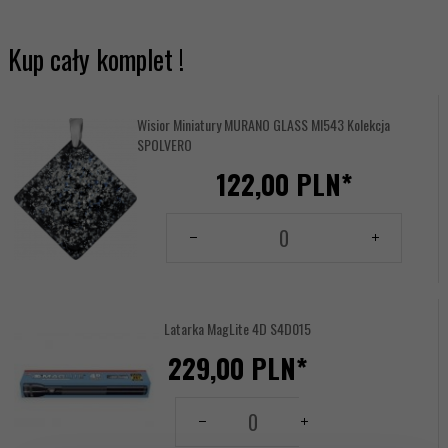
Kup cały komplet !
Wisior Miniatury MURANO GLASS MI543 Kolekcja
SPOLVERO
122,
00
PLN*
Ilość
dla
produktu
14116412
Latarka MagLite 4D S4D015
229,
00
PLN*
Miejsce
Ilość
grawerowania:
dla
produktu