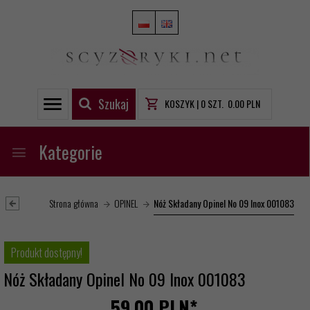
Szukaj
KOSZYK |
0
SZT.
0.00
PLN
Kategorie
Strona główna
OPINEL
Nóż Składany Opinel No 09 Inox 001083
Produkt dostępny!
Nóż Składany Opinel No 09 Inox 001083
59,
00
PLN*