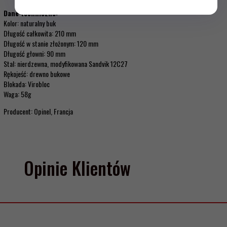
Dane techniczne:
Kolor: naturalny buk
Długość całkowita: 210 mm
Długość w stanie złożonym: 120 mm
Długość głowni: 90 mm
Stal: nierdzewna, modyfikowana Sandvik 12C27
Rękojeść: drewno bukowe
Blokada: Virobloc
Waga: 58g
Producent: Opinel, Francja
Opinie Klientów