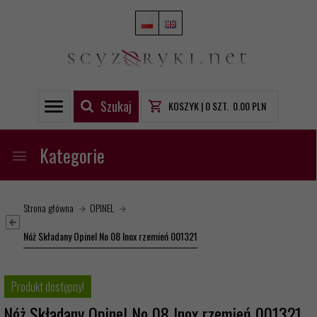
Szukaj
KOSZYK |
0
SZT.
0.00
PLN
Kategorie
Strona główna
OPINEL
Nóż Składany Opinel No 08 Inox rzemień 001321
Produkt dostępny!
Nóż Składany Opinel No 08 Inox rzemień 001321