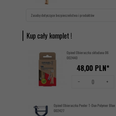
Zasoby dotyczące bezpieczeństwa i produktów
Kup cały komplet !
Opinel Obieraczka składana 06
002440
48,
00
PLN*
Ilość
dla
produktu
17620913
Opinel Obieraczka Peeler T-Duo Polymer Blue 
002427