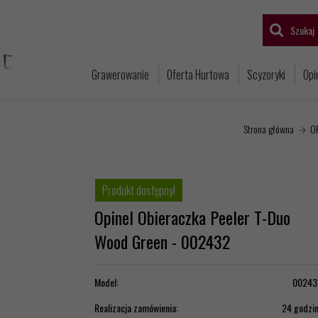
Szukaj
Grawerowanie
Oferta Hurtowa
Scyzoryki
Opi
Strona główna
O
Produkt dostępny!
Opinel Obieraczka Peeler T-Duo
Wood Green - 002432
Model:
00243
Realizacja zamówienia:
24 godzi