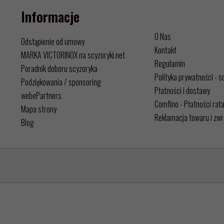
Informacje
O Nas
Odstąpienie od umowy
Kontakt
MARKA VICTORINOX na scyzoryki.net
Regulamin
Poradnik doboru scyzoryka
Polityka prywatności - s
Podziękowania / sponsoring
Płatności i dostawy
webePartners
Comfino - Płatności rat
Mapa strony
Reklamacja towaru i zwr
Blog