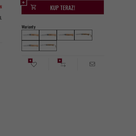
LN
KUP TERAZ!
L
Warianty