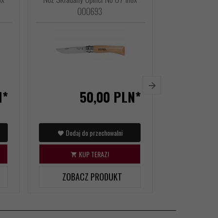
000693
0
N*
50,
00
PLN*
Dodaj do przechowalni
Dodaj d
KUP TERAZ!
KU
ZOBACZ PRODUKT
ZOBAC