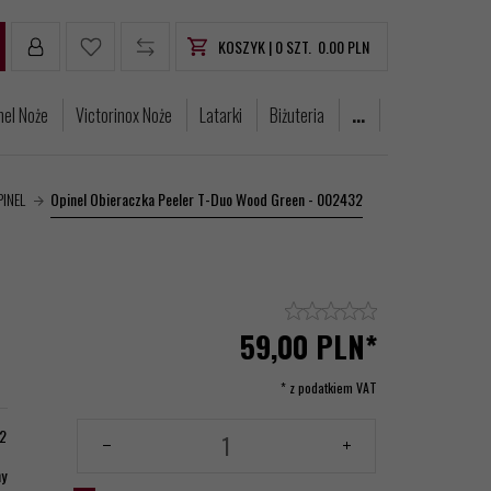
KOSZYK |
0
SZT.
0.00
PLN
nel Noże
Victorinox Noże
Latarki
Biżuteria
...
PINEL
Opinel Obieraczka Peeler T-Duo Wood Green - 002432
59,
00
PLN*
* z podatkiem VAT
2
ny