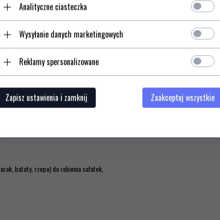
Analityczne ciasteczka
h warzyw np.: marchwi, ogórków,
Wysyłanie danych marketingowych
zy obieraniu grubej czy twardej skórki.
c zapewnia łatwiejszy chwyt i zwiększa
ebarwień w warzywach.
Reklamy spersonalizowane
o.
oni i zapewnia wysoki komfort pracy.
Zapisz ustawienia i zamknij
Zaakceptuj wszystkie
ienką lub gładką skórką (np. pomidory,
rak, bataty, rzepa) do robienia sałatek,