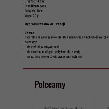
Długość: 14 cm
Stal: Nierdzewna
Rękojeść: Buk
Waga: 30 g
Wyprodukowano we Francji
Uwaga:
Naturalna drewniana rękojeść dla zachowania swoich właściwości w
Zalecamy:
- nie myć ich w zmywarkach,
- nie narażać na długotrwały kontakt z wodą
- po każdorazowym użyciu wysuszyć i wytrzeć
Polecamy
Nóż Składany Opinel No 07
N