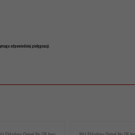
ymaga odpowiedniej pielęgnacji.
óż Składany Opinel No 08 Inox
Nóż Składany Opinel No 06 In