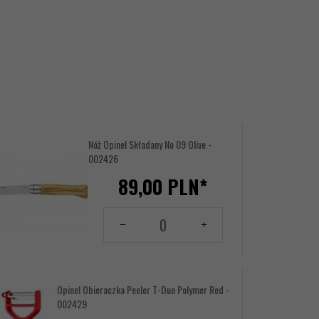
Nóż Opinel Składany No 09 Olive -
002426
89,
00
PLN*
Ilość
dla
produktu
144154812
Opinel Obieraczka Peeler T-Duo Polymer Red -
002429