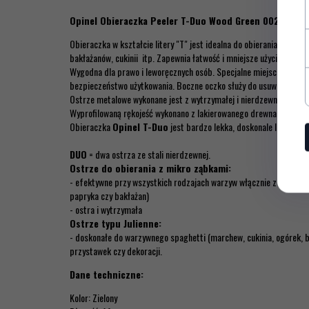
Opinel Obieraczka Peeler T-Duo Wood Green 002432
Obieraczka w kształcie litery "T" jest idealna do obierania długic
bakłażanów, cukinii itp. Zapewnia łatwość i mniejsze użycie siły pr
Wygodna dla prawo i leworęcznych osób. Specjalne miejsce na pale
bezpieczeństwo użytkowania. Boczne oczko służy do usuwania prz
Ostrze metalowe wykonane jest z wytrzymałej i nierdzewnej stali.
Wyprofilowaną rękojeść wykonano z lakierowanego drewna bukoweg
Obieraczka
Opinel T-Duo
jest bardzo lekka, doskonale leży w dł
DUO
= dwa ostrza ze stali nierdzewnej.
Ostrze do obierania z mikro ząbkami:
- efektywne przy wszystkich rodzajach warzyw włącznie z tymi z c
papryka czy bakłażan)
- ostra i wytrzymała
Ostrze typu Julienne:
- doskonałe do warzywnego spaghetti (marchew, cukinia, ogórek, bu
przystawek czy dekoracji.
Dane techniczne:
Kolor: Zielony