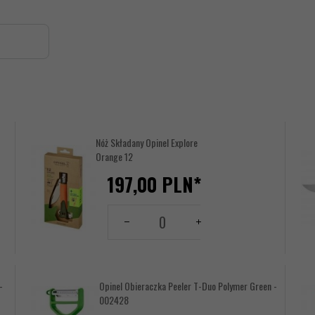
Nóż Składany Opinel Explore
Orange 12
197,
00
PLN*
Grawer Opinel:
Ilość
-- wybierz --
dla
produktu
17641528
-
Opinel Obieraczka Peeler T-Duo Polymer Green -
002428