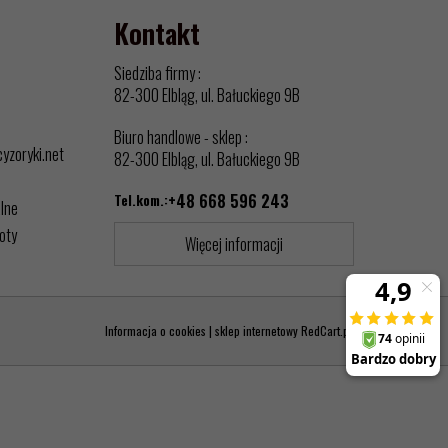
Kontakt
Siedziba firmy :
82-300 Elbląg, ul. Bałuckiego 9B
Biuro handlowe - sklep :
cyzoryki.net
82-300 Elbląg, ul. Bałuckiego 9B
Tel.kom.:
+48 668 596 243
alne
oty
Więcej informacji
Informacja o cookies
|
sklep internetowy
RedCart.pl