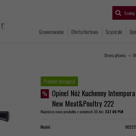
Szukaj
Grawerowanie
Oferta Hurtowa
Scyzoryki
Opi
Strona główna
O
Produkt dostępny!
Opinel Nóż Kuchenny Intempora
%
New Meat&Poultry 222
Najniższa cena produktu z ostatnich 30 dni:
237.00 PLN
Model:
00222