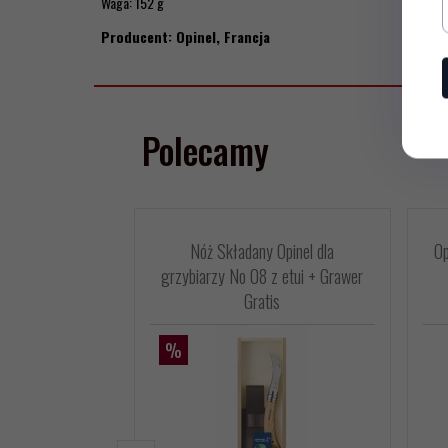
Waga: 152 g
Producent: Opinel, Francja
Polecamy
Nóż Składany Opinel dla
Op
grzybiarzy No 08 z etui + Grawer
Gratis
%