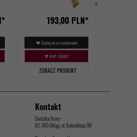
N*
193,
00
PLN*
1
Dodaj do przechowalni
Dodaj d
KUP TERAZ!
KU
ZOBACZ PRODUKT
ZOBAC
Kontakt
Siedziba firmy :
82-300 Elbląg, ul. Bałuckiego 9B