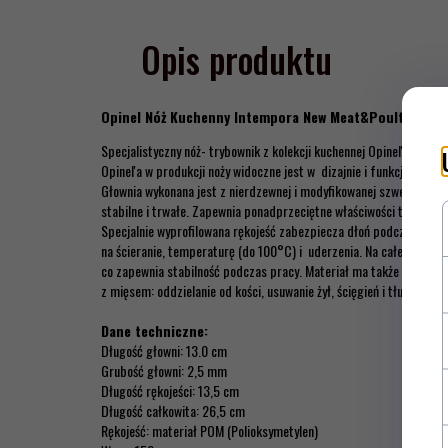
Opis produktu
Opinel Nóż Kuchenny Intempora New Meat&Poultry 222
Specjalistyczny nóż- trybownik z kolekcji kuchennej Opinel'a- Int
Opinel'a w produkcji noży widoczne jest w dizajnie i funkcjonalnośc
Głownia wykonana jest z nierdzewnej i modyfikowanej szwedzkiej sta
stabilne i trwałe. Zapewnia ponadprzeciętne właściwości tnące.
Specjalnie wyprofilowana rękojeść zabezpiecza dłoń podczas prac
na ścieranie, temperaturę (do 100°C) i uderzenia. Na całej długośc
co zapewnia stabilność podczas pracy. Materiał ma także małą chło
z mięsem: oddzielanie od kości, usuwanie żył, ścięgień i tłuszczu.
Dane techniczne:
Długość głowni: 13.0 cm
Grubość głowni: 2,5 mm
Długość rękojeści: 13,5 cm
Długość całkowita: 26,5 cm
Rękojeść: materiał POM (Polioksymetylen)