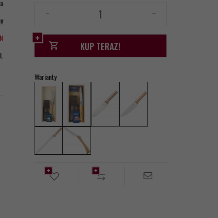
ia
ny
LN
KUP TERAZ!
L
Warianty