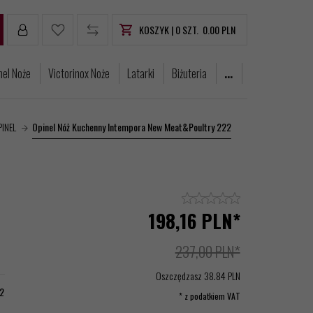
KOSZYK |
0
SZT.
0.00
PLN
nel Noże
Victorinox Noże
Latarki
Biżuteria
...
PINEL
Opinel Nóż Kuchenny Intempora New Meat&Poultry 222
198,
16
PLN*
237,00 PLN*
Oszczędzasz 38.84 PLN
2
* z podatkiem VAT