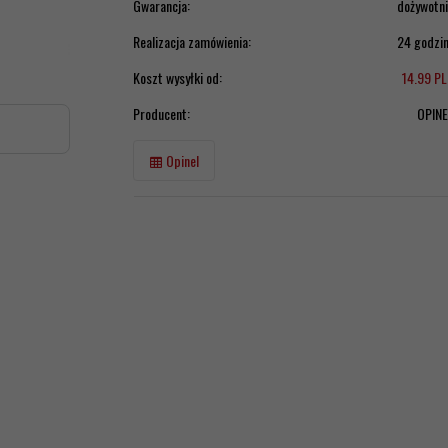
Gwarancja:
dożywotn
Realizacja zamówienia:
24 godzi
Koszt wysyłki od:
14.99 P
Producent:
OPINE
Opinel