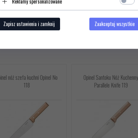
Reklamy spersonalizowane
Zapisz ustawienia i zamknij
Zaakceptuj wszystkie
inel nóż szefa kuchni Opinel No
Opinel Santoku Nóż Kuchenn
118
Parallele Knife 119