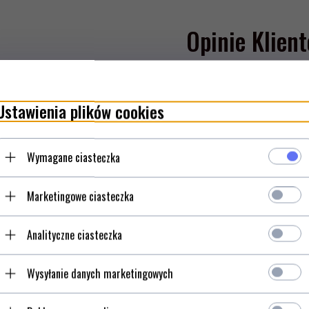
Opinie Klien
 002222
empora. Ponad 125 letnie doświadczenie
Ustawienia plików cookies
i noża.
li Sandvik 12C27. Jej ostrze jest
Wymagane ciasteczka
y. Wykonano ją z materiału wytrzymałego
i rękojeści wtopiony jest trzpień głowni
nność wody. Idealny nóż do łatwej pracy
Marketingowe ciasteczka
Analityczne ciasteczka
Wysyłanie danych marketingowych