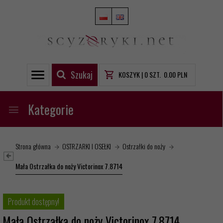
Szukaj
KOSZYK |
0
SZT.
0.00
PLN
Kategorie
Strona główna
OSTRZARKI I OSEŁKI
Ostrzałki do noży
Mała Ostrzałka do noży Victorinox 7.8714
Produkt dostępny!
Mała Ostrzałka do noży Victorinox 7.8714