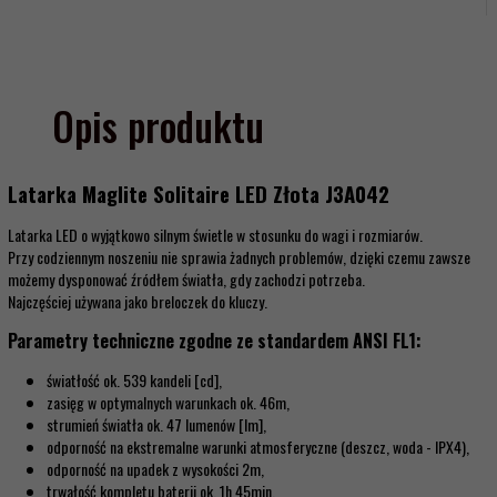
Opis produktu
Latarka Maglite Solitaire LED Złota J3A042
Latarka LED o wyjątkowo silnym świetle w stosunku do wagi i rozmiarów.
Przy codziennym noszeniu nie sprawia żadnych problemów, dzięki czemu zawsze
możemy dysponować źródłem światła, gdy zachodzi potrzeba.
Najczęściej używana jako breloczek do kluczy.
Parametry techniczne zgodne ze standardem ANSI FL1:
światłość ok. 539 kandeli [cd],
zasięg w optymalnych warunkach ok. 46m,
strumień światła ok. 47 lumenów [lm],
odporność na ekstremalne warunki atmosferyczne (deszcz, woda - IPX4),
odporność na upadek z wysokości 2m,
trwałość kompletu baterii ok. 1h 45min.