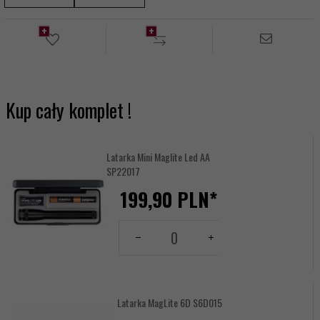
Kup cały komplet !
Latarka Mini Maglite Led AA
SP22017
199,
90
PLN*
Miejsce
grawerowania:
Ilość
dla
-- wybierz --
produktu
15648053
Latarka MagLite 6D S6D015