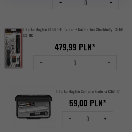
dla
produktu
144155148
Latarka Maglite XL50 LED Czarna + Nóż Gerber Sharkbelly - XL50-
S3TNK
479,
99
PLN*
Ilość
dla
produktu
144155828
Latarka Maglite Solitaire Srebrna K3A102
59,
00
PLN*
Ilość
dla
produktu
144156374