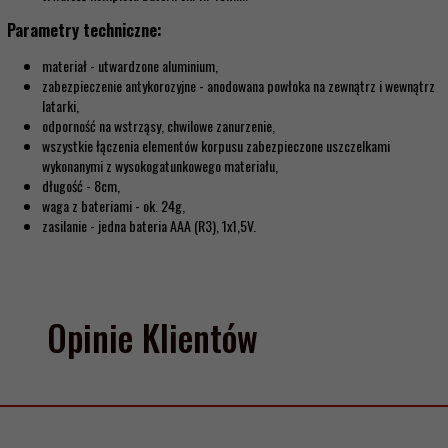
Parametry techniczne:
materiał - utwardzone aluminium,
zabezpieczenie antykorozyjne - anodowana powłoka na zewnątrz i wewnątrz
latarki,
odporność na wstrząsy, chwilowe zanurzenie,
wszystkie łączenia elementów korpusu zabezpieczone uszczelkami
wykonanymi z wysokogatunkowego materiału,
długość - 8cm,
waga z bateriami - ok. 24g,
zasilanie - jedna bateria AAA (R3), 1x1,5V.
Opinie Klientów