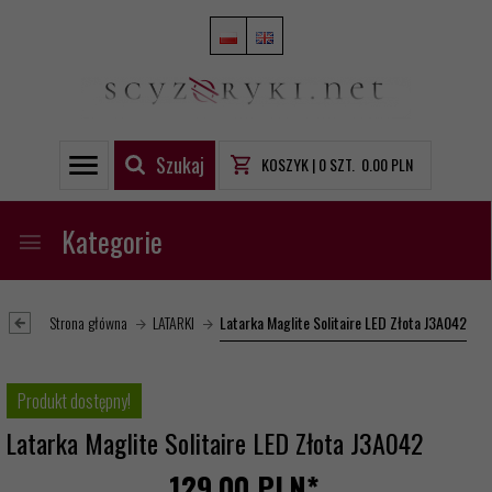
Szukaj
KOSZYK |
0
SZT.
0.00
PLN
Kategorie
Strona główna
LATARKI
Latarka Maglite Solitaire LED Złota J3A042
Produkt dostępny!
Latarka Maglite Solitaire LED Złota J3A042
129,
00
PLN*