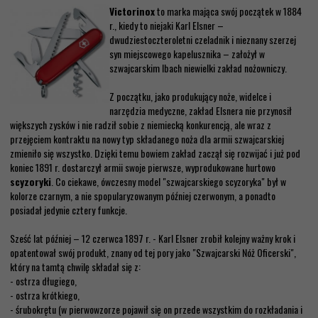
Victorinox
to marka mająca swój początek w 1884
r., kiedy to niejaki Karl Elsner –
dwudziestoczteroletni czeladnik i nieznany szerzej
syn miejscowego kapelusznika – założył w
szwajcarskim Ibach niewielki zakład nożowniczy.
Z początku, jako produkujący noże, widelce i
narzędzia medyczne, zakład Elsnera nie przynosił
większych zysków i nie radził sobie z niemiecką konkurencją, ale wraz z
przejęciem kontraktu na nowy typ składanego noża dla armii szwajcarskiej
zmieniło się wszystko. Dzięki temu bowiem zakład zaczął się rozwijać i już pod
koniec 1891 r. dostarczył armii swoje pierwsze, wyprodukowane hurtowo
scyzoryki
. Co ciekawe, ówczesny model "szwajcarskiego scyzoryka" był w
kolorze czarnym, a nie spopularyzowanym później czerwonym, a ponadto
posiadał jedynie cztery funkcje.
Sześć lat później – 12 czerwca 1897 r. - Karl Elsner zrobił kolejny ważny krok i
opatentował swój produkt, znany od tej pory jako "Szwajcarski Nóż Oficerski",
który na tamtą chwilę składał się z:
- ostrza długiego,
- ostrza krótkiego,
- śrubokrętu (w pierwowzorze pojawił się on przede wszystkim do rozkładania i