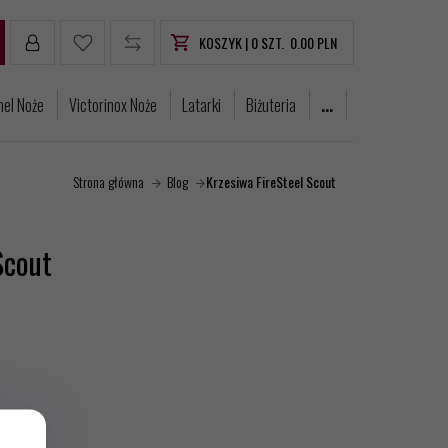
KOSZYK |
0
SZT.
0.00
PLN
nel Noże
Victorinox Noże
Latarki
Biżuteria
...
Strona główna
Blog
Krzesiwa FireSteel Scout
Scout