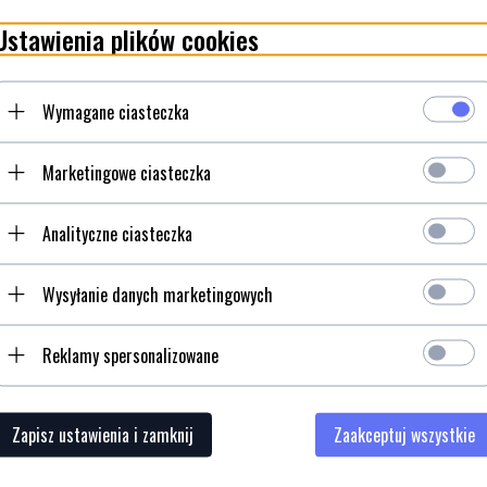
Ustawienia plików cookies
IWA SCOUT- Swedish FireSteel 2.0 LIGHT MY FIRE
Wymagane ciasteczka
ofercie pojawiły się nowe krzesiwa z serii Scout 2.0, które pozwalają na rozpalenie o
go producenta. Krzesiwa te mają ciekawy wygląd, dostępne są w różnych kolorach.
Zap
Marketingowe ciasteczka
tak samo nawet jak są mokre. W obudowie zintegrowany jest gwizdek alarmowy.
ormacji
Analityczne ciasteczka
Wysyłanie danych marketingowych
Reklamy spersonalizowane
Zapisz ustawienia i zamknij
Zaakceptuj wszystkie