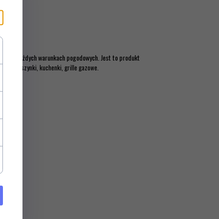
gniska w każdych warunkach pogodowych. Jest to produkt
alają maszynki, kuchenki, grille gazowe.