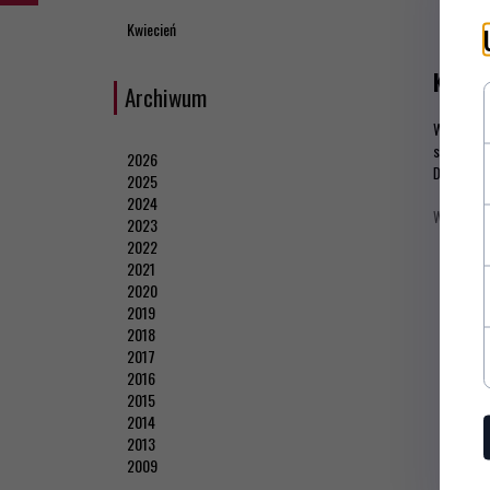
Kwiecień
KRZES
Archiwum
W Naszej 
szwedzkie
2026
Działają 
2025
2024
Więcej inf
2023
2022
2021
2020
2019
2018
2017
2016
2015
2014
2013
2009