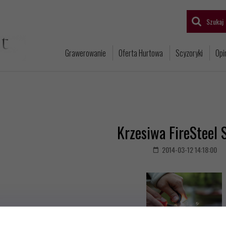
Szukaj
Grawerowanie
Oferta Hurtowa
Scyzoryki
Opi
Krzesiwa FireSteel 
2014-03-12 14:18:00