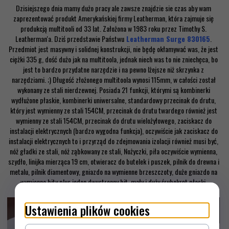
Dzisiejszego dnia mamy dużo pracy ale zawsze znajdzie sie czas aby wam
zaprezentować produkt Amerykańskiej firmy Leatherman, która zajmuje się
produkcją multitooli od 33 lat. Założona w 1983 roku przez Timothy S.
Leatherman'a. Dziś przedstawie Państwu
Leatherman Surge
830165
.
Przedmiot jest masywny i solidnej konstrukcji, nie będę okłamywać was, że jest
ciężki 335 g, dość dużo jak na multitoola, jednak niech was to nie zniechęca, bo
jest to bardzo przydatne narzędzie i na pewno lżejsze niż skrzynka z
narzędziami. ;) Długość złożonego multitoola wynosi 115mm, w całości został
wykonany ze stali nierdzewnej. Posiada 21 funkcji, którymi są kombinerki
wydłużone płaskie, kombinerki uniwersalne, standardowy przecinak do drutu,
który jest wymienny ze stali 154CM, przecinak do drutu twardego również jest
wymienny ze stali 154CM, przecinak do drutu wielożyłowego, zaciskacz do
instalacji elektrycznych (bardzo wygodna funkcja), oczywiście jak zaciskacz do
instalacji elektrycznych to i przyrząd do zdejmowania izolacji również musi być,
nóż gładki ze stali, nóż ząbkowany ze stali, Nożyczki, piła oczywiście wymienna,
szydło, linijka mierząca 19 cm, otwieracz do butelek i puszek, pilnik do drewna i
metalu, pilnik diamentowy, gniazdo na wymienne brzeszczoty, duże gniazdo na
wymienne bity plus jeden dwustronny bit, mały i duży śrubokręt płaski.
Ustawienia plików cookies