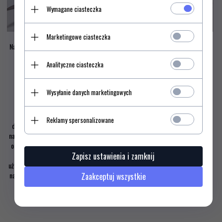
Wymagane ciasteczka
Ładnie się prezentuje, prawda?
Marketingowe ciasteczka
Narzędzia zewnętrzne są zabezpieczone blokadami typu liner-block, zapewnia
nam to bardzo dużą wygodę, narzędzia mogą zostać otwierane jedną reką.
Analityczne ciasteczka
Do scyzoryka dołączane jest również etui, wykonane ze skóry, poniżej
przedstawiam Państwu zdjęcie.
Wysyłanie danych marketingowych
Leatherman Surge przyda się nam już w nieco trudniejszych warunkach, niż
Classic SD
opisywany ostatnio. Sprawdzi się świetnie w domu jak i poza
Reklamy spersonalizowane
domem, warto wspomnieć, że w tym Multitoolu, nie trzeba otwierać tak dużo
narzędzi aby dostać się do podstawowych funkcji jak ostrze, które jest bardzo
ostre. Dużą zaletą tego mutlitoola jest fakt, że ma bardzo dużą odporność na
korozję. Producent daje nam gwarancję 25-ęciu lat. Myślę, że to bardzo
Zapisz ustawienia i zamknij
użyteczne narzędzie dla każdego majsterkowicza. Przy wymienionych funkcjach
narzędzie nadaje się również dla informatyka gdy chcemy zacisnąć jakiś kabel.
Zaakceptuj wszystkie
Narzędzie jest wart swej ceny.