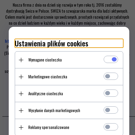
Nasza firma z dnia na dzień się rozwija w tym roku tj. 2016 zostaliśmy
dystrybucją Swiza w Polsce. SWIZA to szwajcarska marka dla ludzi aktywnych.
Celem marki jest dostarczenie sprawdzonych, prostych rozwiązań przydatnych
na co dzień ludziom w każdym wieku i w każdym miejscu, zachowując dobry
stosunek ceny do jakości. Chcemy Państwa zaprosić do polubienia naszej
oficjalnej strony na
facebook
na której organizujemy konkurs
https://www.facebook.com/SwizaPolska/posts/493141894212381.
Ustawienia plików cookies
Polega na wybraniu najpopularniejszego produktu z poszczególnych kategorii
(SWIZA). Wybranymi kategoriami przez nas są: scyzoryk SWIZA, zegarek SWIZA,
akcesoria podróżne SWIZA.
Wymagane ciasteczka
Nagrodą jest scyzoryk
SWIZA D01 - (kolor wybieracie sami)
- Prosty
scyzoryk zawięrające najpotrzebniejsze narzędzia tj. ostrze, szydło, rozwiertak,
Marketingowe ciasteczka
korkociąg, pęseta.
Więcej informacji na temat konkursu znajdziecie pod
tym
linkiem.
Analityczne ciasteczka
Wysyłanie danych marketingowych
Reklamy spersonalizowane
Newsletter