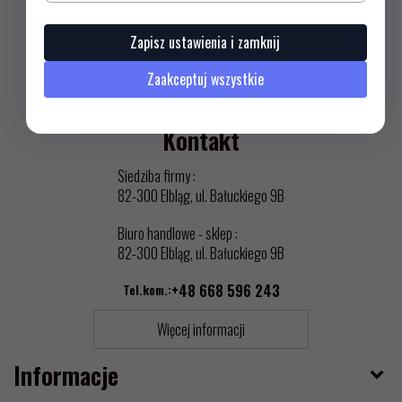
Zapisz ustawienia i zamknij
Zaakceptuj wszystkie
ZAPISZ SIĘ
Kontakt
Siedziba firmy :
82-300 Elbląg, ul. Bałuckiego 9B
Biuro handlowe - sklep :
82-300 Elbląg, ul. Bałuckiego 9B
Tel.kom.:
+48 668 596 243
Więcej informacji
Informacje