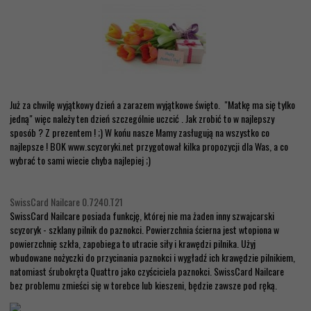
Już za chwilę wyjątkowy dzień a zarazem wyjątkowe święto. "Matkę ma się tylko
jedną" więc należy ten dzień szczególnie uczcić . Jak zrobić to w najlepszy
sposób ? Z prezentem ! ;) W końu nasze Mamy zasługują na wszystko co
najlepsze ! BOK www.scyzoryki.net przygotował kilka propozycji dla Was, a co
wybrać to sami wiecie chyba najlepiej ;)
SwissCard Nailcare 0.7240.T21
SwissCard Nailcare posiada funkcję, której nie ma żaden inny szwajcarski
scyzoryk - szklany pilnik do paznokci. Powierzchnia ścierna jest wtopiona w
powierzchnię szkła, zapobiega to utracie siły i krawędzi pilnika. Użyj
wbudowane nożyczki do przycinania paznokci i wygładź ich krawędzie pilnikiem,
natomiast śrubokręta Quattro jako czyściciela paznokci. SwissCard Nailcare
bez problemu zmieści się w torebce lub kieszeni, będzie zawsze pod ręką.